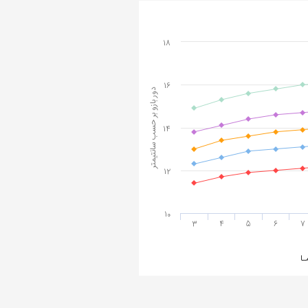
18
16
دور بازو بر حسب سانتیمتر
14
12
10
3
4
5
6
7
ـا