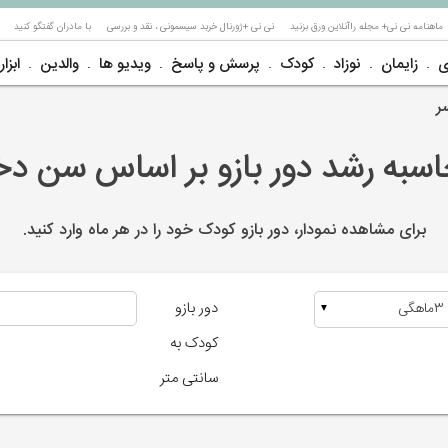
ماهنامه نی نی+ مجله راآنلاین ورق بزنید
نی نی +ژورنال خربد سیسمونی ، نقد و بررسی
با مادران گفتگو کنید
ی
زایمان
نوزاد
کودک
پرسش و پاسخ
ویدیو ها
والدین
ابزار
ر
سبه رشد دور بازو بر اساس سن دخ
برای مشاهده نمودار، دور بازو کودک خود را در هر ماه وارد کنید.
دور بازو
▼
کودک به
سانتی متر