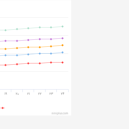
19
20
21
22
23
24
niniplus.com