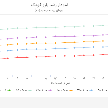
نمودار رشد بازو کودک
(دور بازو بر حسب سن (ماه
8
9
10
11
12
13
14
15
16
17
18
سن بر حسب ماه
صدک 5
صدک 25
صدک 50
صدک 75
صدک 95
شـــم