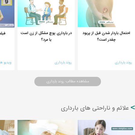
احتمال باردار شدن قبل از پریود
در بارداری پوچ مشکل از زن است
فیلم
چقدر است؟
یا مرد؟
روند بارداری
روند بارداری
ویدیو ها
مشاهده مطالب روند بارداری
علائم و ناراحتی های بارداری