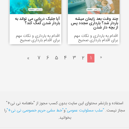
چند وقت بعد زایمان میشه
آیا جلبک دریایی می تواند به
باردار شد؟ بارداری مجدد پس
باردار شدن کمک کند؟
از بچه دار شدن
اقدام به بارداری و نکات مهم
اقدام به بارداری و نکات مهم
برای اقدام بارداری صحیح
برای اقدام بارداری صحیح
«
»
7
6
5
4
3
2
1
استفاده و بازنشر محتوای این سایت بدون کسب مجوز از "ماهنامه نی نی+"
مجاز نیست.
"سلب مسئولیت عمومی"
و
"خط مشی حریم خصوصی نی نی+"
را
بخوانید.