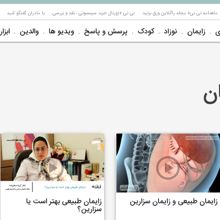
ماهنامه نی نی+ مجله راآنلاین ورق بزنید
نی نی +ژورنال خربد سیسمونی ، نقد و بررسی
با مادران گفتگو کنید
ی
زایمان
نوزاد
کودک
پرسش و پاسخ
ویدیو ها
والدین
ابزار
ن
زایمان طبیعی و زایمان سزارین
زایمان طبیعی بهتر است یا
سزارین؟