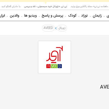
▼
ماهنامه نی نی+ مجله راآنلاین ورق بزنید
نی نی +ژورنال خربد سیسمونی ، نقد و بررسی
با مادران گفتگو کنید
ی
زایمان
نوزاد
کودک
پرسش و پاسخ
ویدیو ها
والدین
ابزار
ژورنال
AVEED