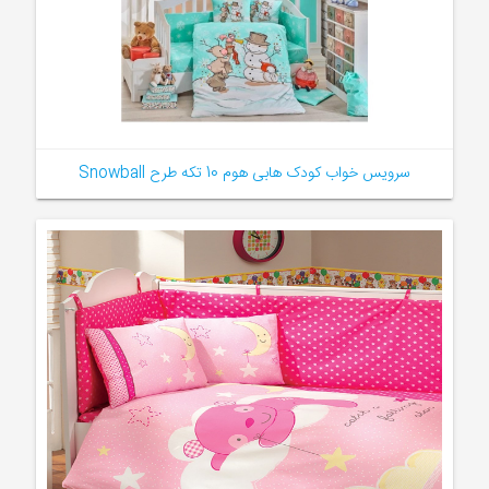
سرویس خواب کودک هابی هوم 10 تکه طرح Snowball