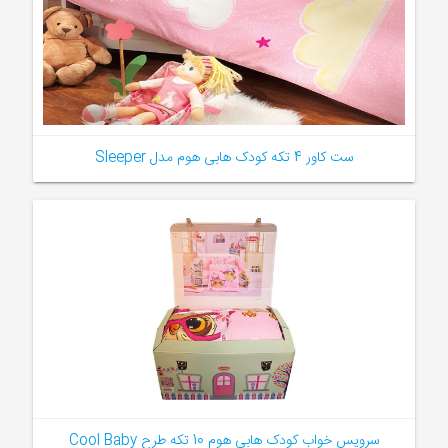
ست کاور 4 تکه کودک هابی هوم مدل Sleeper
سرویس خواب کودک هابی هوم 10 تکه طرح Cool Baby