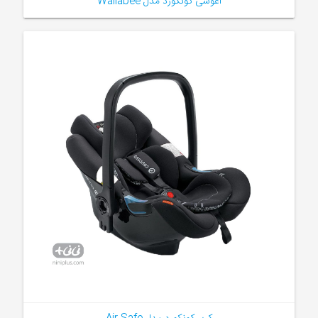
آغوشی کونکورد مدل Wallabee