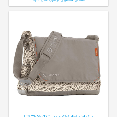
صندلی غذاخوری کونکورد مدل Spin
ساک لوازم نوزاد کونکورد مدل COCYBAG0973