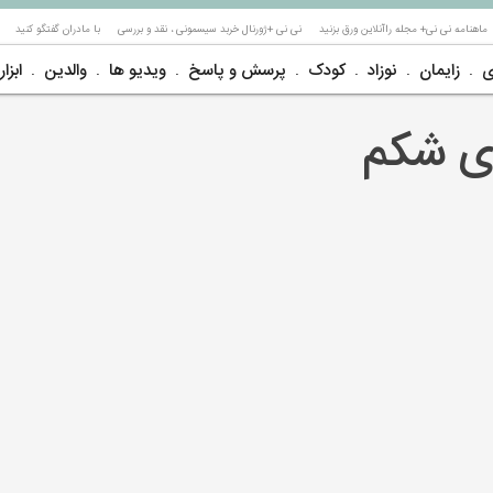
ماهنامه نی نی+ مجله راآنلاین ورق بزنید
نی نی +ژورنال خربد سیسمونی ، نقد و بررسی
با مادران گفتگو کنید
ی
زایمان
نوزاد
کودک
پرسش و پاسخ
ویدیو ها
والدین
ابزار
ی شکم