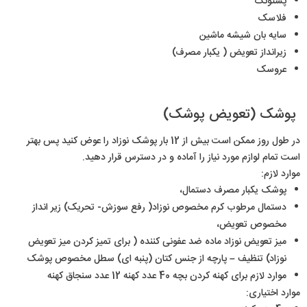
پستونک
فلاسک
سایه بان شیشه ماشین
زیرانداز تعویض ( یکبار مصرف)
عروسک
پوشک (تعویض پوشک)
در طول روز ممکن است بیش از 12 بار پوشک نوزاد را عوض کنید پس بهتر
است تمام لوازم مورد نیاز را آماده و در دسترس قرار دهید.
موارد لازم:
پوشک یکبار مصرف دستمال،
دستمال مرطوب کرم مخصوص نوزاد( رفع سوزش- تحریک) زیر انداز
مخصوص تعویض،
میز تعویض نوزاد ماده ضد عفونی کننده ( برای تمیز کردن میز تعویض
نوزاد) تنظیف – پارچه از جنس کتان (پنبه ای) سطل مخصوص پوشک
موارد لازم برای کهنه کردن بچه 40 عدد کهنه 12 عدد سنجاق کهنه
موارد اختیاری: