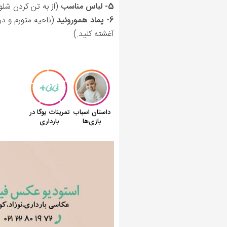
5- لباس مناسب
(از به تن کردن شلوا
6- پماد هموروئید
(ناحیه متورم و در
آغشته کنید
.)