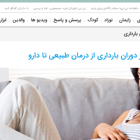
ماهنامه نی نی+ مجله راآنلاین ورق بزنید
نی نی +ژورنال خربد سیسمونی ، نقد و بررسی
با مادران گفتگو کنید
ی
زایمان
نوزاد
کودک
پرسش و پاسخ
ویدیو ها
والدین
ابزار
بارداری
دوران بارداری از درمان طبیعی تا دارو