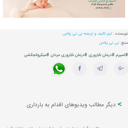
نویسنده :
تیم تالیف و ترجمه نی نی پلاس
منبع:
نی نی پلاس
#اسپرم
#درمان ناباروری
#درمان ناباروری مردان
#میکروانجکشن
دیگر مطالب ویدیوهای اقدام به بارداری