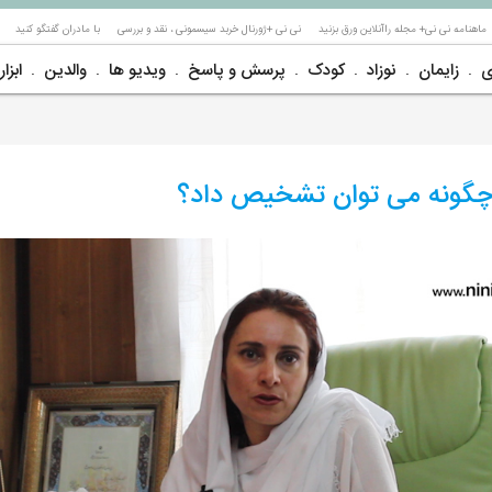
ماهنامه نی نی+ مجله راآنلاین ورق بزنید
نی نی +ژورنال خربد سیسمونی ، نقد و بررسی
با مادران گفتگو کنید
ی
زایمان
نوزاد
کودک
پرسش و پاسخ
ویدیو ها
والدین
ابزار
چگونه می توان تشخیص داد؟