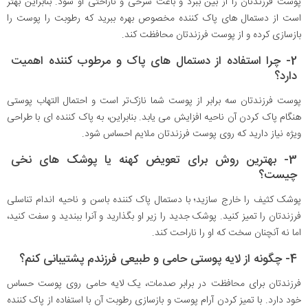
پوست فرزندتان را از بین ببرد و باعث سرخی و ناراحتی او شود. بنابراین بهتر
است از دستمال های پاک کننده مخصوص بهره ببرید که رطوبت را پوست را
بازسازی کرده و از پوست فرزندتان محافظت کند.
2- چرا استفاده از دستمال های پاک و مرطوب کننده اهمیت
دارد؟
پوست فرزندتان سه برابر از پوست شما نازک‌تر است و احتمال التهاب پوستی
هنگام پاک کردن آن ناحیه افزایش می یابد. بنابراین، به پاک کننده ای با طراحی
ویژه نیاز دارید که روی پوست فرزندتان ملایم احساس شود.
3- بهترین روش برای تعویض کهنه یا پوشک های نخی
چیست؟
پوشک کثیف را خارج سازید؛ با دستمال پاک کننده باسن و ناحیه اندام تناسلی
فرزندتان را تمیز کنید. پوشک جدید را زیر او بگذارید و آنرا ببندید و سفت کنید،
اما نه آنچنان سخت که او را ناراحت کند.
4- چگونه از لایه پوستی حامی و طبیعی فرزندم پشتیبانی کنم؟
فرزندتان برای محافظت در برابر صدمات، یک لایه حامی روی پوست حساس
خود دارد. با تمیز کردن آرام پوست و بازسازی رطوبت آن با استفاده از پاک کننده