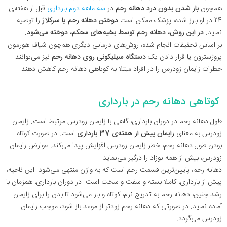
هم‌چون
باز شدن بدون درد دهانه رحم
در
سه ماهه‌ دوم بارداری
قبل از هفته‌ی
24 در او بارز شده، پزشک ممکن است
دوختن دهانه رحم یا سرکلاژ
را توصیه
نماید.
در این روش، دهانه‌ رحم توسط بخیه‌های محکم، دوخته می‌شود.
بر اساس تحقیقات انجام شده، روش‌های درمانی دیگری هم‌چون شیاف هورمون
پروژسترون یا قرار دادن یک
دستگاه سیلیکونی روی دهانه رحم
نیز می‌توانند
خطرات زایمان زودرس را در افراد مبتلا به کوتاهی دهانه رحم کاهش دهند.
کوتاهی دهانه رحم
در بارداری
طول دهانه رحم در دوران بارداری، گاهی با زایمان زودرس مرتبط است. زایمان
زودرس به معنای
زایمان پیش از هفته‌ی 37 بارداری
است. در صورت کوتاه
بودن طول دهانه رحم، خطر زایمان زودرس افزایش پیدا می‌کند. عوارض زایمان
زودرس، بیش از همه نوزاد را درگیر می‌نماید.
دهانه رحم، پایین‌ترین قسمت رحم است که به واژن منتهی می‌شود. این ناحیه،
پیش از بارداری، کاملا بسته و سفت و سخت است. در دوران بارداری، همزمان با
رشد جنین، دهانه رحم به تدریج نرم، کوتاه و باز می‌شود تا بدن را برای زایمان
آماده نماید. در صورتی که دهانه رحم زودتر از موعد باز شود، موجب زایمان
زودرس می‌گردد.