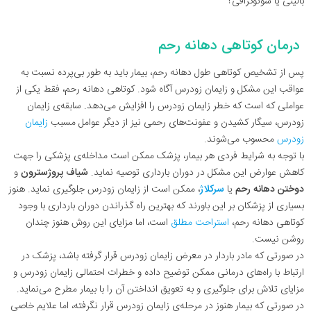
بالینی یا سونوگرافی؟
درمان کوتاهی دهانه رحم
پس از تشخیص کوتاهی طول دهانه رحم، بیمار باید به طور بی‌پرده نسبت به
عواقب این مشکل و زایمان زودرس آگاه شود. کوتاهی‌ دهانه رحم، فقط یکی از
عواملی که است که خطر زایمان زودرس را افزایش می‌دهد. سابقه‌ی زایمان
زودرس، سیگار کشیدن و عفونت‌های رحمی نیز از دیگر عوامل مسبب
زایمان
زودرس
محسوب می‌شوند.
با توجه به شرایط فردی هر بیمار، پزشک ممکن است مداخله‌ی پزشکی را جهت
کاهش عوارض این مشکل در دوران بارداری توصیه نماید.
شیاف پروژسترون
و
دوختن دهانه رحم
یا
سرکلاژ
، ممکن است از زایمان زودرس جلوگیری نماید. هنوز
بسیاری از پزشکان بر این باورند که بهترین راه گذراندن دوران بارداری با وجود
کوتاهی دهانه رحم،
استراحت مطلق
است، اما مزایای این روش هنوز چندان
روشن نیست.
در صورتی که مادر باردار در معرض زایمان زودرس قرار گرفته باشد، پزشک در
ارتباط با راه‌های درمانی ممکن توضیح داده و خطرات احتمالی زایمان زودرس و
مزایای تلاش برای جلوگیری و به تعویق انداختن آن را با بیمار مطرح می‌نماید.
در صورتی که بیمار هنوز در مرحله‌ی زایمان زودرس قرار نگرفته، اما علایم خاصی