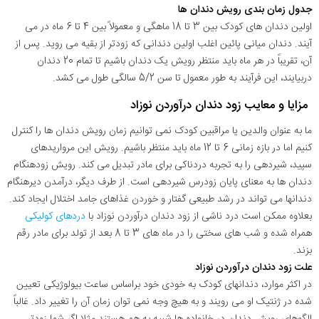
جدول زمان بندی رویش دندان ها
اولین دندان های کودک بین 3 تا 18 ماهگی و معمولاً بین 4 تا 6 ماه در می
آیند. دندان میانی پائین اغلب اولین دندانی که زودتر از بقیه می روید. پس از
آن، تقریباً در هر ماه باید منتظر رویش یک دندان باشیم تا تمام 20 دندان
دربیایند، این فرآیند به طور معمول تا سن 5/2 سالگی طول می کشد.
مزایا و معایب زود دندان درآوردن نوزاد
ما به عنوان والدین یا مراقبین کودک نمی توانیم زمان رویش دندان ها را کنترل
کنیم اما در بازه زمانی 6 تا 12 ماه باید منتظر باشیم. رویش این مرواریدهای
سپید، شیردهی را به تجربه دردناکی برای مادر تبدیل می کند. رویش زودهنگام
دندان ها به معنای پایان زودرس شیردهی است. از طرف دیگر، درآمدن دیرهنگام
دندانها می تواند در رشد طبیعی گفتار و خوردن غذاهای جامد اختلال ایجاد کند.
بعلاوه ممکن است درد ناشی از زود دندان درآوردن نوزاد با
دردهای کولیکی
همراه شده و شب های سختی را در ماه های 3 تا 8 بعد از تولد برای مادر رقم
بزند.
علت زود دندان درآوردن نوزاد
در اکثر موارد، دندانهای کودک به خودی خود براساس ساعت بیولوژیکی تعیین
شده در ژنتیک او می رویند و به هیچ وجه نمی توان زمان آن را تغییر داد. غالباً
الگوهای رویش دندان در خانواده ها شبیه به هم هستند مثلا اگر شما زودتر