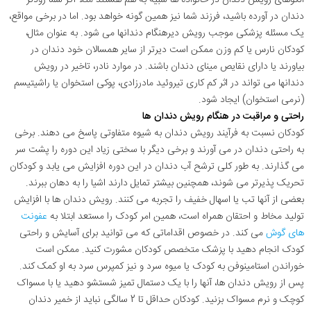
دندان در آورده باشید، فرزند شما نیز همین گونه خواهد بود. اما در برخی مواقع،
یک مسئله پزشکی موجب رویش دیرهنگام دندانها می شود. به عنوان مثال،
كودكان نارس یا كم وزن ممکن است دیرتر از سایر همسالان خود دندان در
بیاورند یا دارای نقایص مینای دندان باشند. در موارد نادر، تاخیر در رویش
دندانها می تواند در اثر کم کاری تیروئید مادرزادی، پوکی استخوان یا راشیتیسم
(نرمی استخوان) ایجاد شود.
راحتی و مراقبت در هنگام رویش دندان ها
کودکان نسبت به فرآیند رویش دندان به شیوه متفاوتی پاسخ می دهند. برخی
به راحتی دندان در می آورند و برخی دیگر با سختی زیاد این دوره را پشت سر
می گذارند. به طور کلی ترشح آب دندان در این دوره افزایش می یابد و کودکان
تحریک پذیرتر می شوند، همچنین بیشتر تمایل دارند اشیا را به دهان ببرند.
بعضی از آنها تب یا اسهال خفیف را تجربه می کنند. رویش دندان ها با افزایش
تولید مخاط و احتقان همراه است، همین امر کودک را مستعد ابتلا به
عفونت
های گوش
می کند. در خصوص اقداماتی که می توانید برای آسایش و راحتی
کودک انجام دهید با پزشک متخصص کودکان مشورت کنید. ممکن است
خوراندن استامینوفن به کودک یا میوه سرد و نیز کمپرس سرد به او کمک کند.
پس از رویش دندان ها، آنها را با یک دستمال تمیز شستشو دهید یا با مسواک
کوچک و نرم مسواک بزنید. کودکان حداقل تا 2 سالگی نباید از خمیر دندان