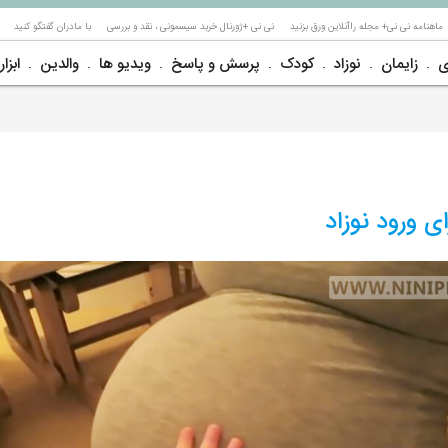
ماهنامه نی نی+ مجله راآنلاین ورق بزنید
نی نی +ژورنال خربد سیسمونی ، نقد و بررسی
با مادران گفتگو کنید
ی
زایمان
نوزاد
کودک
پرسش و پاسخ
ویدیو ها
والدین
ابزار
ی ورود نوزاد