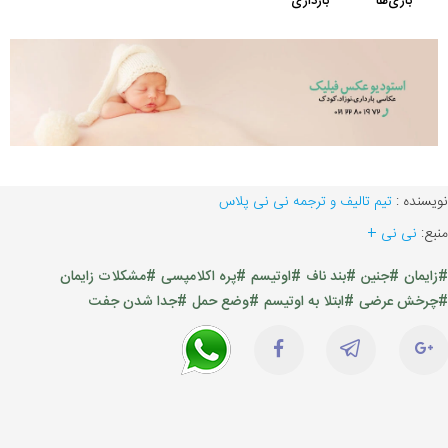
نویسنده :
تیم تالیف و ترجمه نی نی پلاس
منبع:
نی نی +
#زایمان
#جنین
#بند ناف
#اوتیسم
#پره اکلامپسی
#مشکلات زایمان
#چرخش عرضی
#ابتلا به اوتیسم
#وضع حمل
#جدا شدن جفت