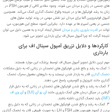
های جنسی در زنان و مردان می شوند. وجود مقادیر کافی از هورمون FSH، در
زنان به رشد فولیکول ها و در نتیجه وقوع تخمک گذاری کمک می‌کند. همچنین
آمپول فولیتروپین آلفا برای مردان نیز نقش مهمی در روند تولید سلول های
جنسی نر یعنی اسپرم ها بر عهده دارد. بنابراین کمبود سطح این هورمون، می
تواند در
قدرت باروری زنان و مردان
اختلال ایجاد کرده و به همین دلیل می توان
نتیجه گرفت که چرا آمپول سینال اف برای بارداری تجویز می شود.
کارکردها و دلایل تزریق آمپول سینال اف برای
بارداری
مهم ترین دلایل تجویز آمپول سینال اف توسط پزشک، این موارد هستند:
1. کمک به رشد و بالغ شدن فولیکول های تخمدان در زنانی که به دلیل مشکلات
تخمک گذاری
قادر به باردار شدن نیستند و به داروهای معمول محرک تخمک
گذاری مانند لتروزول و کلومیفن، پاسخ نمی دهند.
2. کمک به رشد و بالغ شدن فولیکول های تخمدان در زنانی که به دلیل قرار
گرفتن در سیکل درمان های کمک باروری مانند
آی یو آی (IUI)
و
آی وی اف
(IVF)
، باید تخمک گذاری داشته باشند.
3. کمک به رشد و بالغ شدن فولیکول های تخمدان در زنانی که به دلیل رنج
بردن از کمبود هورمون های FSH و LH ، به صورت طبیعی قادر به تخمک گذاری