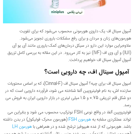
آمپول سینال اف یک داروی هورمونی محسوب می‌شود که برای تقویت
هورمون‌های زنان و مردان و برای رفع مشکلات باروری تجویز می‌شود.
علاوه‌براین موارد این دارو در سیکل درمان‌های کمک باروری مانند آی یو آی
(IUI) و آی وی اف (IVF) نیز به کار می‌رود. در این مقاله به بررسی کامل تزریق
آمپول آمپول سینال اف خواهیم پرداخت.
آمپول سینال اف، چه دارویی است؟
امپول سینال اف برای چیه؟ آمپول سینال اف (Cinnal-F)، که بر اساس محتویات
سازنده اش، به نام فولیتروپین آلفا شناخته می شود، فرآورده دارویی است که در
دو شکل قلم تزریقی 0.75 و 1.5 میلی لیتری در بازار دارویی ایران به فروش می
رسد.
فولیتروپین آلفا، در واقع نوعی FSH نوترکیب محسوب می شود و بنابراین می
تواند عملکردی مشابه به
هورمون FSH
(هورمون محرک فولیکول) در بدن داشته
باشد. هورمونی که از غده هیپوفیز ترشح شده و در همراهی با
هورمون LH
(هورمون لوتئینی کننده)، بر روی غدد جنسی تاثیر گذاشته و سبب ترشح هورمون