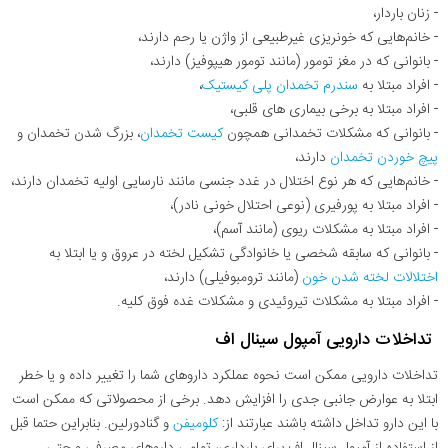
- زنان باردار،
- خانم‌هایی که خونریزی غیرطبیعی از واژن یا رحم دارند،
- بانوانی که در مغز تومور (مانند تومور هیپوفیز) دارند،
- افراد مبتلا به
سندرم تخمدان پلی کیستیک
،
- افراد مبتلا به برخی بیماری های قلبی،
- بانوانی که مشکلات تخمدانی همچون
کیست تخمدان
، بزرگ شدن تخمدان و
پیچ خوردن تخمدان
دارند،
- خانم‌هایی که هر نوع اختلال در غدد جنسی مانند نارسایی اولیه تخمدان دارند،
- افراد مبتلا به پورفیری (نوعی احتلال خونی نادر)،
- افراد مبتلا به مشکلات ریوی (مانند آسم)،
- بانوانی که سابقه شخصی یا خانوادگی تشکیل لخته در عروق و یا ابتلا به
اختلالات لخته شدن خون
(مانند ترومبوفیلی) دارند،
- افراد مبتلا به مشکلات تیروئیدی و مشکلات غده فوق کلیه.
تداخلات دارویی آمپول سینال اف
تداخلات دارویی ممکن است نحوه عملکرد داروهای شما را تغییر داده و یا خطر
ابتلا به عوارض جانبی جدی را افزایش دهد. برخی از محصولاتی که ممکن است
با این دارو تداخل داشته باشند عبارتند از:
کلومیفن
و گنادورلین. بنابراین حتما قبل
از استفاده از آمپول سینال اف برای بارداری، تمامی داروهای مصرفی و حتی