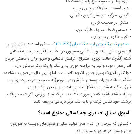
- تورم پاها و خصوصا مچ پا و یا دست ها،
- درد قفسه سینه/ فک و بازوی چپ،
- گیجی، سرگیجه و غش کردن ناگهانی،
- مشکل در صحبت کردن،
- احساس ضعف در یک طرف بدن،
- تغییر ناگهانی در بینایی،
-
سندرم تحریک بیش از حد تخمدان (OHSS)
که ممکن است در طول یا پس
از درمان اتفاق بیفتد و با علائمی همچون درد شدید یا تورم در ناحیه تحتانی
شکم (لگن)، حالت تهوع، استفراغ، افزایش ناگهانی و سریع وزن و کاهش جریان
ادرار همراه بوده و نیاز به مراجعه فوری به پزشک یا یک مرکز درمانی دارد.
- واکنش آلرژیک بسیار جدی، اگرچه نادر است. اما با این حال، در صورت مشاهده
علائمی مانند بثورات پوستی، خارش بدن، تورم (به خصوص در صورت، زبان و
گلو)، سرگیجه شدید و مشکل تنفسی باید به اورژانس زنگ بزنید.
به یاد داشته باشید که در صورت مشاهده هر کدام از عوارض ذکر شده در بالا، با
پزشک خود تماس گرفته و یا به یک مرکز درمانی مراجعه کنید.
آمپول سینال اف برای چه کسانی ممنوع است؟
- کسانی که سرطان در اندام های تولید مثلی و تومورهای وابسته به هورمون
های جنسی در هر دو جنس، دارند.