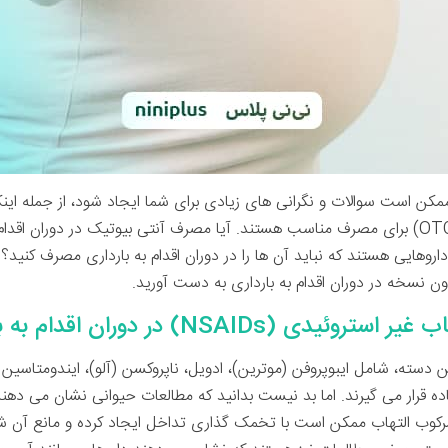
، ممکن است سوالات و نگرانی های زیادی برای شما ایجاد شود، از جمله ای
بکنید و کدام داروهای بدون نسخه (OTC) برای مصرف مناسب هستند. آیا مصرف آنتی بیوتیک در د
روهایی هستند که نباید آن ها را در دوران اقدام به بارداری مصرف کنید؟ با
ون نسخه در دوران اقدام به بارداری به دست آورید.
NSAID) در دوران اقدام به بارداری
 دسته، شامل ایبوپروفن (موترین)، ادویل، ناپروکسن (آلو)، ایندومتاسین
 قرار می گیرند. اما بد نیست بدانید که مطالعات حیوانی نشان می دهند
رکوب التهاب ممکن است با تخمک گذاری تداخل ایجاد کرده و مانع آن شوند