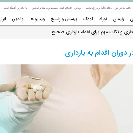
ماهنامه نی نی+ مجله راآنلاین ورق بزنید
نی نی +ژورنال خربد سیسمونی ، نقد و بررسی
با مادران گفتگو کنید
ی
زایمان
نوزاد
کودک
پرسش و پاسخ
ویدیو ها
والدین
ابزار
رداری و نکات مهم برای اقدام بارداری صحیح
وران اقدام به بارداری