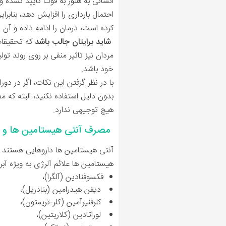
انسانی به هنوز به قوت تایید نشده
احتمال بارداری را افزایش دهد، بناب
کرده است، درمان را ادامه داده و آن را
شاید برایتان جالب باشد
که تحقیقات 
مردان نیز تاثیر منفی بر روی روند تو
خود باشد.
با در نظر گرفتن این نکات، اگر در دو
بدون دلیل استفاده نکنید، البته که
هیچ توجیهی ندارد.
مصرف آنتی هیستامین ها و دا
آنتی هیستامین ها داروهایی هستند ک
هیستامین ها علائم آلرژی به ویژه آب
فکسوفنادین (آلگرا)،
دیفن هیدرامین (بنادریل)،
کلرفنیرآمین (کلر-تریمتون)،
لوراتادین (کلاریتین)،