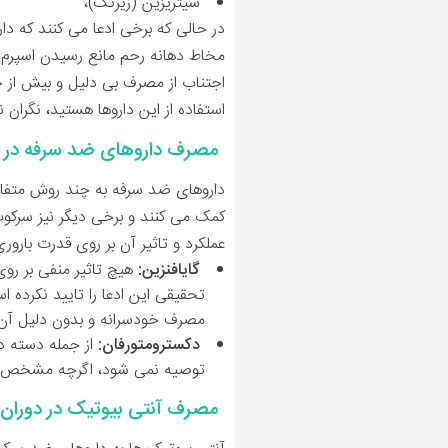
سیتریزین (زیرتک)،
در حالی که برخی ادعا می کنند که د
مخاط دهانه رحم مانع رسیدن اسپرم ه
اجتناب از مصرف بی دلیل و بیش از حد 
استفاده از این داروها هستید، نگران ن
مصرف داروهای ضد سرفه در دور
داروهای ضد سرفه به چند روش متفاوت
کمک می کنند و برخی دیگر نیز سرکوب 
عملکرد و تاثیر آن بر روی قدرت باروری
گایافنزین:
هیچ تاثیر منفی بر رو
تحقیقی این ادعا را تایید نکرده ا
مصرف خودسرانه و بدون دلیل آن
دکسترومتورفان:
از جمله دسته د
توصیه نمی شود، اگرچه مشخص نشد
مصرف آنتی بیوتیک در دوران اق