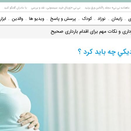
ماهنامه نی نی+ مجله راآنلاین ورق بزنید
نی نی +ژورنال خربد سیسمونی ، نقد و بررسی
با مادران گفتگو کنید
ی
زایمان
نوزاد
کودک
پرسش و پاسخ
ویدیو ها
والدین
ابزار
رداری و نکات مهم برای اقدام بارداری صحیح
ديكي چه بايد كرد ؟