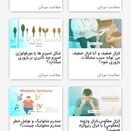
سلامت مردان
سلامت مردان
انزال ضعیف و آیا انزال ضعیف
شکل اسپرم ها یا مورفولوژی
می تواند سبب مشکلات
اسپرم چه تأثیری بر باروری
باروری شود؟
میگذارد؟
سلامت مردان
سلامت مردان
انزال معکوس،انزال وارونه
سندرم متابولیک و عوامل خطر
(معکوس) یا انزال رتروگراد
سندرم متابولیک چیست؟
چیست؟