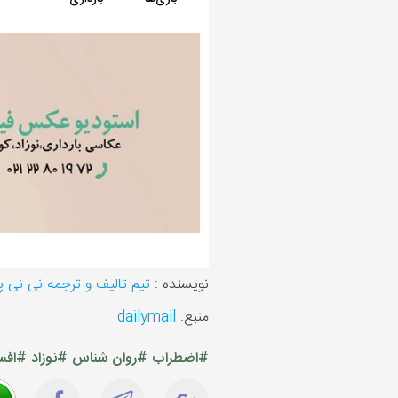
نویسنده :
تیم تالیف و ترجمه نی نی 
منبع:
dailymail
#اضطراب
#روان شناس
#نوزاد
#افس