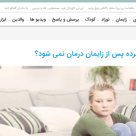
ماهنامه نی نی+ مجله راآنلاین ورق بزنید
نی نی +ژورنال خربد سیسمونی ، نقد و بررسی
با مادران گفتگو کنید
ی
زایمان
نوزاد
کودک
پرسش و پاسخ
ویدیو ها
والدین
ابزار
سرده پس از زایمان درمان نمی شود؟