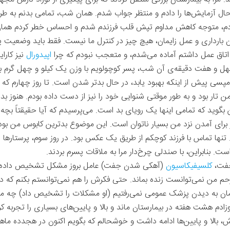
ال آزمایش‌ها را دادم و منتظر جواب شدم. همان شب، تمامی بدنم به طرز ک
دم، متوجه کاهش مداوم تپش قلب فرزندم شدم و احساس خطر کردم هم
ن بارداری و عمل زایمان، هیچ چیز در کنترل ما نیست. فقط ‌باید وضعیت پی
 اتاق عمل داشتم آماده می‌شدم، و متعجب نبودم که چرا
اپیدورال
نیز کارا
و هفت دقیقه‌ی آن شب، پسر کوچولویم با وزن یک کیلو و چهل گرم به 
مپسی پیش از اینکه بهبود یابد، در حال بدتر ‌شدن است. تا روز چهارم ک
من تار بود و به طور موقتی شنوایی خود را نیز از دست داده بودم. هنوز بدن
 بگوید که تمامی اینها یک رویای بد است. می‌پرسیدم که آیا حقیقتاً بچه‌دا
یز برای آمدن نزد من بسیار ناتوان است. این موضوع بدترین کابوس من بود و
د. تنها تماس با فرزند کوچکم از طریق یک عکس بود. در روز سوم، پرستاره
است. بنابراین، با صندلی چرخ‌دار مرا به ملاقات پسرم بردند.
جفت،
کلسیفیکاسیون
(آهکی شدن جفت) عامل بروز مشکل تشخیص داده شد.
من نمی‌توانست زنده بماند. حتی فکرش را هم نمی‌توانستم بکنم که در آ
یمان به دیدن پزشک عمومی نمی‌رفتیم (او مشکلات را تشخیص داد) چه م
م هشت هفته در بیمارستان ماند و بالا و پایین‌های بسیاری را تجربه کرد
اش، بالا و پایین‌ها ادامه داشت و خوشحالم که بگویم اکنون در هجدده م