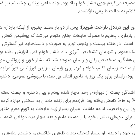
و مصرف می‌کردم چون فشار خونم بالا بود. چند ماهی بینایی چشمانم نیز 
لاتم به حالت طبیعی بازگشت.
دن این درددل ناراحت شوید):
پس از دو بار سقط جنین، از اینکه باردارم 
رداری، پاهایم با مصرف مایعات چنان متورم می‌شد که پوشیدن کفش را ب
ول است. در هفته بیست و پنجم، تورم به صورت و دست‌هایم نیز گسترش 
 پزشک عمومی شهرمان تشخیص آلرژی داد. فشار خونم کمی افزایش یافته ب
فتگی، متخصص زنان و زایمان متوجه شد که فشار خون و پروتئین موجو
عت زایمان نکنم، خواهم مُرد. برای زایمان سزارین اورژانسی فوراً مرا به بی
بود، زایمان برای یک روز به تاخیر افتاد. روز بعد، با بیهوشی عمومی، دخ
گی جفت از دیواره‌ی رحم دچار شده بودم و بین دخترم و جفت لخته‌ی
 روز این وضعیت ادامه داشت. میزان بسیار زیاد مایعات به تورم مغزم من
 برای دوره‌ای بینایی خود را از دست دادم و بعد دچار دید دوتایی ‌شدم. حت
م.
بای خود را دیدم. او بسیار کوچک بود و ظاهری خاکستری داشت. لوله‌های 