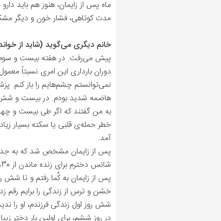
ماه پس از زایمان، هنوز هم باید دار
مدت کوتاهی، فشار خون و دیگر مشک
خانم دیگری می‌گوید (شاید از خوان
پیش می‌رفت. در هفته بیست و سوم با
دوران بارداری این امری نسبتاً معم
نمی‌توانستم چشم‌هایم را باز کنم.
هاضمه‌ شدید بودم. در بیست و شش ه
به من گفتند که اگر طی بیست و چهار سا
خطر حمله‌ی قلبی یا سکته بسیار زیاد 
آمد.
پس از زایمان مشخص شد که به جداشد
شانس دخترم برای زنده ماندن از 30% به 10% کاهش یافته بود. فرزندم برای زنده ماندن به سختی مبارزه کرده بود.
پس از زایمان به کُما رفتم و تا شش
خشن و ترس از زندگی‌ را برایم رقم زد.
شش روز اول زندگی فرزندم، او را ندید
در روز ششم، برای اولین بار دختر زی