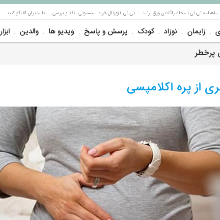
ماهنامه نی نی+ مجله راآنلاین ورق بزنید
نی نی +ژورنال خربد سیسمونی ، نقد و بررسی
با مادران گفتگو کنید
ی
زایمان
نوزاد
کودک
پرسش و پاسخ
ویدیو ها
والدین
ابزار
ی پرخطر
ری از پره اکلامپسی