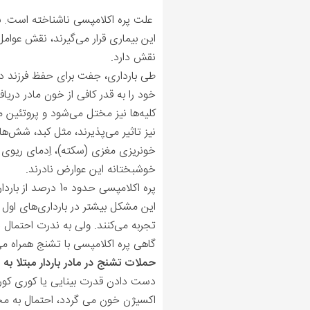
علت پره ‌اکلامپسی ناشناخته است. با د
این بیماری قرار می‌گیرند، نقش عوام
نقش دارد.
طی بارداری، جفت برای حفظ فرزند در ح
خود را به قدر کافی از خون مادر دریا
کلیه‌ها نیز مختل می‌شود و پروتئین 
نیز تاثیر می‌پذیرند، مثل کبد، شش‌ه
خونریزی مغزی (سکته)، اِدمای ریوی 
خوشبختانه این عوارض نادرند.
پره اکلامپسی حدو
این مشکل بیشتر در بارداری‌های اول ر
تجربه می‌کنند. ولی به ندرت احتمال د
گاهی پره ‌اکلامپسی با تشنج همراه 
حملات تشنج در مادر باردار مبتلا ب
دست دادن قدرت بینایی یا کوری کورت
اکسیژن خون می گردد، احتمال به مخا