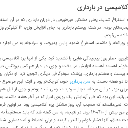
اکلامپسی در بارداری
 و استفراغ شدید، یعنی مشکلی غیرطبیعی در دوران بارداری که در آن استفراغ
خود را در حال رفت و آمد در مسیر
اده می‌کردم.
وزانه‌ام را داشتم، استفراغ شدید پایان پذیرفت و سرانجام به من اجازه داد
 کلیوی، خطر بروز پیچیدگی هایی را تشدید کرد، یکی از آنها پره اکلامپس
 خونم آهسته آهسته افزایش می‌یافت و چون در ادرار هم کمی پروتئین دید
ته بیست و هشتم بارداری، پزشک سونوگرافی دیگری تجویز کرد. او نگران ب
 تا دو هفته نسبت به
سن بارداری
خود، کوچک‌تر بود و البته این موضوع ج
زی بود. در این مرحله، دچار سردرد مداومی شده بودم و چون از قبل هم 
می‌کرد، این بود ‌که طی آزمایش یک روزه‌ی ادرار که در آخر هفته داشتم، به
. نمی‌دانستم ‌که مسبب آن، بروز مشکل پره اکلامپسی بود. در اولین فرص
مستقیماً به بیمارستان مراجعه کنم.
راحت مطلق، آنها فشار خونم را کنترل کردند و برای احتیاط و آماده‌سازی 
. مرا به بیمارستان بزرگی منتقل کردند که برای پیگیری از نوزاد نارس مجهزت