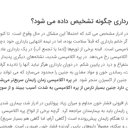
بارداری چگونه تشخیص داده می شود؟
در ادرار مشخص می کند که احتمالاً این مشکل در حال وقوع است. تا ک
انم بارداری که قبلاً سلامت بوده، اما در نیمه‌ انتهایی بارداری خود دچار 
مپسی است. البته برخی از تورم‌ها (اِدما یا تجمع آب) در یک بارداری عا
 ‌اکلامپسی رخ می‌دهد. در پره اکلامپسی شدید، نشانه‌های دیگری پدیدار 
تفراغ و درد در پایین شکم. در دوران بارداری هرگز نباید آنها را نادیده گ
ت، رساندن خون و مواد مغذی به جنین را محدود می‌سازد که می تواند
نین از اکسیژن منجر شود.
در پره اکلامپسی زمان زایمان سریع‌تر می‌شو
کان دارد جنین بسیار نارس از پره اکلامپسی به شدت آسیب ببیند و از س
ر افزونی فشار خون مداوم و میزان زیاد پروتئین در ادرار شد، بیماری شد
ایمان باید به بیمارستان مراجعه کرد. گرچه برخی از انواع پره اکلامپسی موق
 تا هنگام زایمان پیش‌رونده است (گاهی آرام، اما گاهی هم بسیار سریع).
و سکته، معمولاً داروهای پایین‌ آورنده فشار خون ضروری است. همچنی