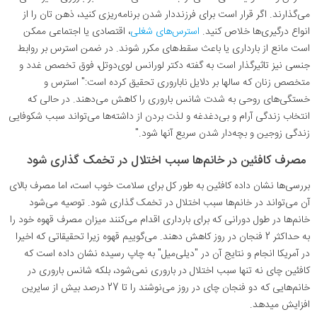
می‌گذارند. اگر قرار است برای فرزنددار شدن برنامه‌ریزی کنید، ذهن تان را از
انواع درگیری‌ها خلاص کنید.
استرس‌های شغلی
، اقتصادی یا اجتماعی ممکن
است مانع از بارداری یا باعث سقط‌های مکرر شوند. در ضمن استرس بر روابط
جنسی نیز تاثیرگذار است به گفته دکتر لورانس لوی‌دوتل، فوق تخصص غدد و
متخصص زنان که سالها بر دلایل ناباروری تحقیق کرده است:" استرس و
خستگی‌های روحی به شدت شانس باروری را کاهش می‌دهند. در حالی که
انتخاب زندگی آرام و بی‌دغدغه و لذت بردن از داشته‌ها می‌تواند سبب شکوفایی
زندگی زوجین و بچه‌دار شدن سریع آنها شود
.
"
مصرف کافئین در خانم‌ها سبب اختلال در تخمک گذاری شود
بررسی‌ها نشان داده کافئین به طور کل برای سلامت خوب است، اما مصرف بالای
آن می‌تواند در خانم‌ها سبب اختلال در تخمک گذاری شود. توصیه می‌شود
خانم‌ها در طول دورانی که برای بارداری اقدام می‌کنند میزان مصرف قهوه خود را
به حداکثر 2 فنجان در روز کاهش دهند. می‌گوییم قهوه زیرا تحقیقاتی که اخیرا
در آمریکا انجام و نتایج آن در "دیلی‌میل" به چاپ رسیده نشان داده است که
کافئین چای نه تنها سبب اختلال در باروری نمی‌شود، بلکه شانس باروری در
خانم‌هایی که دو فنجان چای در روز می‌نوشند را تا 27 درصد بیش از سایرین
افزایش میدهد
.