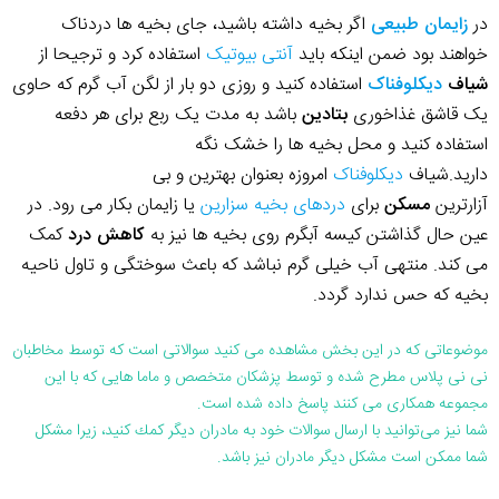
در
زایمان طبیعی
اگر بخیه داشته باشید، جای بخیه ها دردناک
خواهند بود ضمن اینکه باید
آنتی بیوتیک
استفاده کرد و ترجیحا از
شیاف
دیکلوفناک
استفاده کنید و روزی دو بار از لگن آب گرم که حاوی
یک قاشق غذاخوری
بتادین
باشد به مدت یک ربع برای هر دفعه
استفاده کنید و محل بخیه ها را خشک نگه
دارید.شیاف
دیکلوفناک
امروزه بعنوان بهترین و بی
آزارترین
مسکن
برای
دردهای بخیه سزارین
یا زایمان بکار می رود. در
عین حال گذاشتن کیسه آبگرم روی بخیه ها نیز به
کاهش درد
کمک
می کند. منتهی آب خیلی گرم نباشد که باعث سوختگی و تاول ناحیه
بخیه که حس ندارد گردد.
موضوعاتی که در این بخش مشاهده می کنید سوالاتی است که توسط مخاطبان
نی نی پلاس مطرح شده و توسط پزشکان متخصص و ماما هایی که با این
مجموعه همکاری می کنند پاسخ داده شده است.
شما نیز می‌توانید با ارسال سوالات خود به مادران دیگر كمك كنید، زیرا مشكل
شما ممكن است مشكل دیگر مادران نیز باشد.