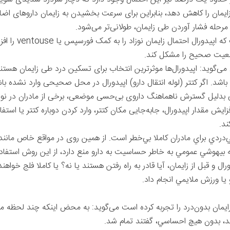
یمان را کاهش دهد، بنابراین برای سرعت بخشیدن به زایمان داروهای اضاف
مرحله فشار آوردن طی زایمان‌، طولانی‌تر می‌شود.
- برخی از پژوهش‌ها 
 وضعیت صحیح را مشکل کند.
وید: اپیدورال‌ها موثرترین انتخاب برای تسکین درد طی زایمان هستند،
باشد. اگر کتتر (لوله انتقال دارو) اپیدورال در محل صحیحی وارد نشده باشد
یطی بدلیل گسترش ناهماهنگ داروی بی‌حسی موضعی، برخی از مادران در ن
یش مقدار اپیدورال، جابه‌جایی مکان کتتر، وارد کردن دوباره کتتر یا استف
ند.
ي‌دردي براي مادران کاملا بي‌خطر است. از همین روی در مواقع خاص مانند
ه بيهوشي عمومي به خاطر حساسيت به دارو منع دارد، از اين روش استفاده 
ل و قبل از زايمان، آيا قادر به راه رفتن هستند يا نه؟ یا کاملا فلج خواه
 يا ورزش ملايمي انجام داد.
يدورال زايمان بدون‌درد را تجربه کرده است می‌گوید: به محض اينکه چند لح
نند، بدون هيچ احساسي، گفتند تمام شد.