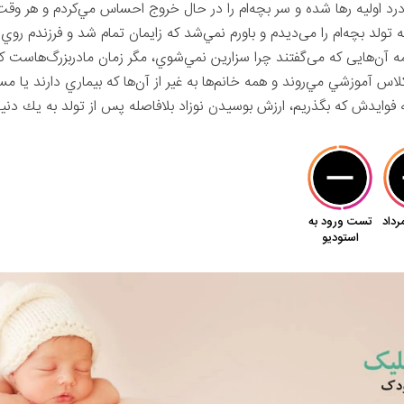
ز دست آن درد اولیه رها شده و سر بچه‌ام را در حال خروج احساس مي‌کردم و هر و
 تولد بچه‌ام را می‌ديدم و باورم نمي‌شد که زايمان تمام شد و فرزندم ر
 آن‌هایی که می‌گفتند چرا سزارين نمي‌شوي، مگر زمان مادربزر‌گ‌هاست 
کلاس آموزشي مي‌روند و همه خانم‌ها به غير از آن‌ها که بيماري دارند ي
 فوايدش که بگذريم، ارزش بوسيدن نوزاد بلافاصله پس از تولد به يك دنيا م