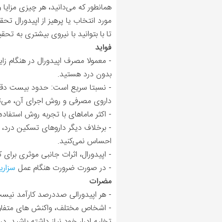
همانطور که می‌دانید، هر‌ چیزی مزایا 
مورد انتخاب یا پرهیز از اپیدورال تح
تا با بتوانید با نیروی بیشتری به تحقی
فواید
- معمولا مصرف اپیدورال در هنگام زا
بدون درد هستید.
- نسبتا سریع است: حدود بیست دقیقه 
داروی مصرفی و روش اجرای آن، می‌تواند در زمانی بین 
- اکثر ماماهای با تجربه روش استفاد
- برخلاف دیگر داروهای تسکین درد، ه
احساس نمی‌کنید.
- اپیدورال، اثرات جانبی موثری برای 
- در صورت ضرورت هنگام عمل
سزاری
مضرات
- هر اپیدورالی صددرصد کارآمد نیست، اگر پس از ۳۰ دقیقه اثری نداشت، متخصص بیهوشی می
- اشخاص مختلف، واکنش های متفاوتی 
تخلیه ادرار خود نیاز داشته باشید.