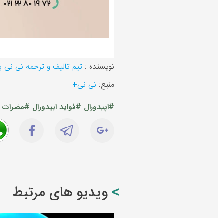
نویسنده :
تیم تالیف و ترجمه نی نی 
منبع:
نی نی+
#اپیدورال
#فواید اپیدورال
#مضرات اپ
ویدیو های مرتبط