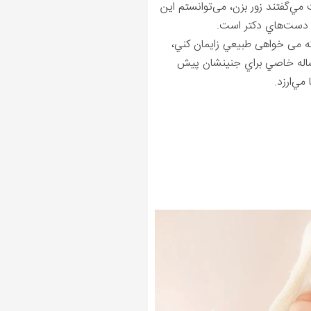
قت مي‌گفتند زور بزن، می‌توانستم اين
وي دست‌هاي دکتر است.
که می خواهی طبيعي زايمان کني،
ا مساله خاصي براي جنينشان پيش
ي‌ا‌رزد.