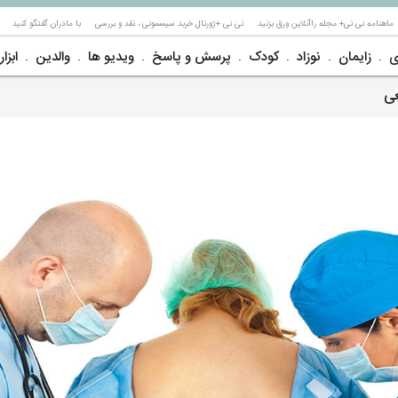
ماهنامه نی نی+ مجله راآنلاین ورق بزنید
نی نی +ژورنال خربد سیسمونی ، نقد و بررسی
با مادران گفتگو کنید
ی
زایمان
نوزاد
کودک
پرسش و پاسخ
ویدیو ها
والدین
ابزار
عی