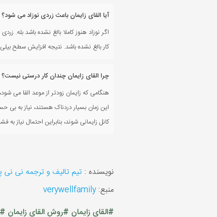
آیا القای زایمان باعث زردی نوزاد می شود؟
اگر نوزاد هنوز کاملا بالغ نشده باشد بله. زرد
کار بالغ نشده باشد. نتیجه افزایش سطح بیل
چرا القای زایمان چندان کار درستی نیست؟
هنگامی که زایمان زودتر از موعد القا می شود،
این زمان بسیار دردناک هستند، نیاز به بی ح
کانل زایمانی شوند، بنابراین احتمال نیاز به
نویسنده :
تیم تالیف و ترجمه نی نی 
منبع:
verywellfamily
#القای زایمان
#روش القای زایمان
#ر