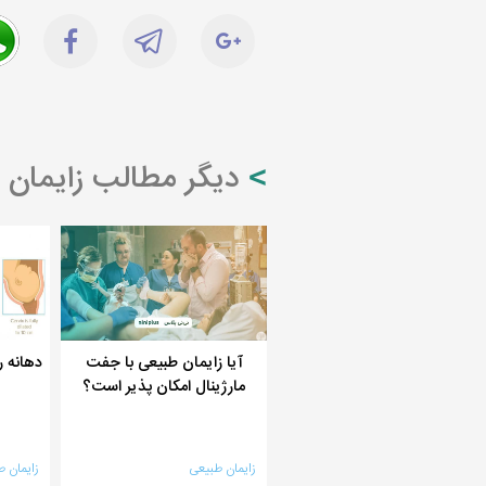
دیگر مطالب زایمان 
آیا زایمان طبیعی با جفت
دهانه ر
مارژینال امکان پذیر است؟
زایمان طبیعی
زایمان ط