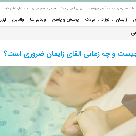
ماهنامه نی نی+ مجله راآنلاین ورق بزنید
نی نی +ژورنال خربد سیسمونی ، نقد و بررسی
با مادران گفتگو کنید
ی
زایمان
نوزاد
کودک
پرسش و پاسخ
ویدیو ها
والدین
ابزار
عی
چیست و چه زمانی القای زایمان ضروری است؟