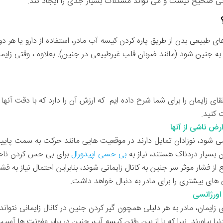
زشکی صحیح نیست و می تواند مشکلات بسیار جدی را ایجاد کند.
ای طبیعی بدن از طریق پاره کردن کیسه آب مادر، استفاده از دارو یا هر د
 جنین شود (مانند ضربان قلب غیرطبیعی در جنین). بعلاوه ، وقتی زایمان ب
طرات القای زایمان را برای شما شرح داده ایم که ارزش آن را دارد که با دقت آنه
 کنید.
رض ناشی از آنها
 می شود، نوزادان تمایل دارند در موقعیت هایی مانند حرکت به سمت پایین ک
 بسیار دردناک هستند، نیاز به
بی حسی اپیدورال
برای بی حس کردن ناحی
ع از فشار موثر سر جنین به کانال زایمانی شوند، بنابراین احتمال نیاز به
ی های بیشتری را برای مادر به دنبال خواهد داشت.
 اورژانسی
 زایمان، مادر به هر دلیلی همچون گیر کردن جنین در کانال زایمانی نتواند 
 دنیا بیاورند. زیرا که با از بین رفتن کیسه آب، جنین در برابر عفونت ها 