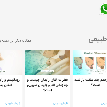
طبیعی
مطالب دیگر این دسته ب
حمم چند سانت باز شده
خطرات القای زایمان چیست و
روماتیسم و زای
است؟
چه زمانی القای زایمان ضروری
امکان پذ
است؟
بیعی
زایمان طبیعی
زایمان طبیعی