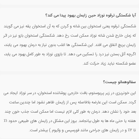
آیا شکستگی ترقوه نوزاد حین زایمان بهبود پیدا می کند؟
شکستگی ترقوه یعنی استخوان بین شانه و گردن که به آن استخوان یقه نیز می گویند
که زمان خارج شدن شانه نوزاد ممکن است رخ دهد. شکستگی استخوان بازو نیز در اثر
زایمان بریچ اتفاق می افتد. این شکستگی ها اغلب بدون نیاز به درمان بهبود می یابند،
اگرچه آتل بستن نیز درد را تسکین می دهد. تا بازوی نوزاد به طور کامل بهبود می یابد،
عضو شکسته نباید زیاد حرکت کند.
سفالوهماتو چیست؟
این خونریزی در زیر پریوستوم، بافت خارجی پوشاننده استخوان، در سر نوزاد ایجاد می
گردد. ممکن است این عارضه بلافاصله پس از زایمان ظاهر نشود اما چندین ساعت
بعد خود را نشان دهد. درمان به طور کلی لازم نیست اما ممکن است جذب خون چند
هفته یا حتی ماه ها به طول بیانجامد. بروز این مشکل در زایمان های طبیعی حدود 1٪
تا 2٪ و در زایمان های جراحی مانند فورسپس و وکیوم ) بیشتر است.