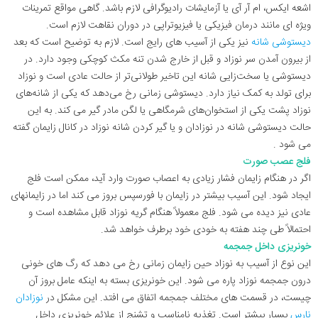
اشعه ایکس، ام آر آی یا آزمایشات رادیوگرافی لازم باشد. گاهی مواقع تمرینات
ویژه ای مانند درمان فیزیکی یا فیزیوتراپی در دوران نقاهت لازم است.
دیستوشی شانه
نیز یکی از آسیب های رایج است. لازم به توضیح است که بعد
از بیرون آمدن سر نوزاد و قبل از خارج شدن تنه مکث کوچکی وجود دارد. در
دیستوشی یا سخت‌زایی شانه این تاخیر طولانی‌تر از حالت عادی است و نوزاد
برای تولد به کمک نیاز دارد. دیستوشی زمانی رخ می‌دهد که یکی از شانه‌های
نوزاد پشت یکی از استخوان‌های شرمگاهی یا لگن مادر گیر می کند. به این
حالت دیستوشی شانه در نوزادان و یا گیر کردن شانه نوزاد در کانال زایمان گفته
می شود .
فلج عصب صورت
اگر در هنگام زایمان فشار زیادی به اعصاب صورت وارد آید، ممکن است فلج
ایجاد شود. این آسیب بیشتر در زایمان با فورسپس بروز می کند اما در زایمانهای
عادی نیز دیده می شود. فلج معمولاً هنگام گریه نوزاد قابل مشاهده است و
احتمالاً طی چند هفته به خودی خود برطرف خواهد شد.
خونریزی داخل جمجمه
این نوع از آسیب به نوزاد حین زایمان زمانی رخ می دهد که رگ های خونی
درون جمجمه نوزاد پاره می شود. این خونریزی بسته به اینکه عامل بروز آن
چیست، در قسمت های مختلف جمجمه اتفاق می افتد. این مشکل در
نوزادان
نارس
بسیار بیشتر است. تغذیه نامناسب و تشنج از علائم خونریزی داخل