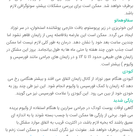
برطرف خواهد شد. ممکن است برای بررسی مشکلات بیشتر، سونوگرافی لازم
باشد.
سفالوهماتو
این خونریزی در زیر پریوستوم، بافت خارجی پوشاننده استخوان، در سر نوزاد
ایجاد می گردد. ممکن است این عارضه بلافاصله پس از زایمان ظاهر نشود اما
چندین ساعت بعد خود را نشان دهد. درمان به طور کلی لازم نیست اما ممکن
است جذب خون چند هفته یا حتی ماه ها به طول بیانجامد. بروز این مشکل در
زایمان های طبیعی حدود 1٪ تا 2٪ و در زایمان های جراحی مانند فورسپس و
وکیوم ) بیشتر است.
کبودی
کبودی هنگام عبور نوزاد از کانال زایمان اتفاق می افتد و بیشتر هنگامی رخ می
دهد که زایمان با کمک فورسپس یا وکیوم انجام شود. این نیز طی چند روز به
خودی خود از بین می رود. این کبودی را علامت فورسپس نیز می گویند.
پارگی شدید
گاهی اوقات پوست کودک در جراحی سزارین یا هنگام استفاده از وکیوم بریده
می شود. برخی از پارگی ها ممکن است با چسب بسته شوند یا به اندازه ای
عمیق باشند که بخیه لازم باشد، در اکثریت قریب به اتفاق موارد مشکل با
پانسمان برطرف خواهد شد. عفونت نیز نگران کننده است و ممکن است زخم با