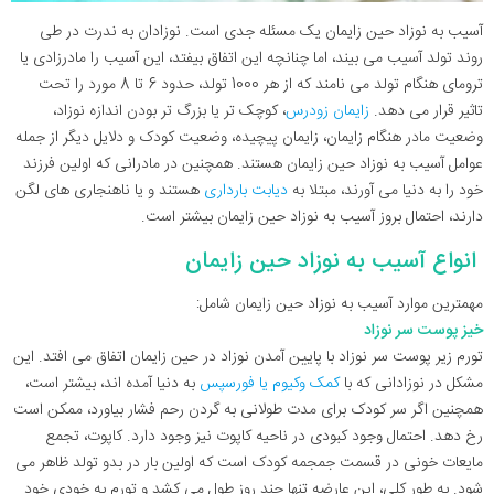
آسیب به نوزاد حین زایمان یک مسئله جدی است. نوزادان به ندرت در طی
روند تولد آسیب می بیند، اما چنانچه این اتفاق بیفتد، این آسیب را مادرزادی یا
ترومای هنگام تولد می نامند که از هر 1000 تولد، حدود 6 تا 8 مورد را تحت
تاثیر قرار می دهد.
زایمان زودرس
، کوچک تر یا بزرگ تر بودن اندازه نوزاد،
وضعیت مادر هنگام زایمان، زایمان پیچیده، وضعیت کودک و دلایل دیگر از جمله
عوامل آسیب به نوزاد حین زایمان هستند. همچنین در مادرانی که اولین فرزند
خود را به دنیا می آورند، مبتلا به
دیابت بارداری
هستند و یا ناهنجاری های لگن
دارند، احتمال بروز آسیب به نوزاد حین زایمان بیشتر است.
انواع آسیب به نوزاد حین زایمان
مهمترین موارد آسیب به نوزاد حین زایمان شامل:
خیز پوست سر نوزاد
تورم زیر پوست سر نوزاد با پایین آمدن نوزاد در حین زایمان اتفاق می افتد. این
مشکل در نوزادانی که با
کمک وکیوم یا فورسپس
به دنیا آمده اند، بیشتر است،
همچنین اگر سر کودک برای مدت طولانی به گردن رحم فشار بیاورد، ممکن است
رخ دهد. احتمال وجود کبودی در ناحیه کاپوت نیز وجود دارد. کاپوت، تجمع
مایعات خونی در قسمت جمجمه کودک است که اولین بار در بدو تولد ظاهر می
شود. به طور کلی، این عارضه تنها چند روز طول می کشد و تورم به خودی خود