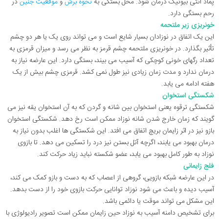
پماد آنتی بیوتیک درمان شود. محل بستگی به
نحوه برش
و
موقعیت جنین
در
رحم بستگی دارد.
خونریزی زیر ملتحمه
این یک اتفاق در نوزادان بسیار شایع است و می تواند روی یک یا هر دو چشم
تأثیر بگذارد. در خونریزی ملتحمه چشم قرمز به نظر می رسد و میزان قرمزی به
تعداد رگهای خونی کوچکی که آسیب می بیند، بستگی دارد. این عارضه نیاز به
درمان ندارد و مدت زمان زیادی نیز طول نمی کشد. قرمزی چشم بیش از یک
هفته ادامه می یابد.
شکستگی استخوان
شکستگی ترقوه یعنی استخوان بین شانه و گردن که به آن استخوان یقه نیز می
گویند که زمان خارج شدن شانه نوزاد ممکن است رخ دهد. شکستگی استخوان
بازو نیز در اثر زایمان بریچ اتفاق می افتد. این شکستگی ها اغلب بدون نیاز به
درمان بهبود می یابند، اگرچه آتل بستن نیز درد را تسکین می دهد. تا بازوی
نوزاد به طور کامل بهبود می یابد، عضو شکسته نباید زیاد حرکت کند.
فلج زایمانی
در این عارضه شبکه بازویی، گروهی از اعصاب که به دست و بازو کمک می کند،
آسیب دیده و باعث می شود نوزاد توانایی حرکت بازوی خود را از دست بدهد.
این مشکل می تواند موقت یا دائمی باشد.
برای تشخیص دامنه آسیب به نوزاد حین زایمان ممکن است تصویر رادیولوژی با