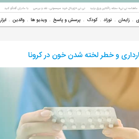
ماهنامه نی نی+ مجله راآنلاین ورق بزنید
نی نی +ژورنال خربد سیسمونی ، نقد و بررسی
با مادران گفتگو کنید
ی
زایمان
نوزاد
کودک
پرسش و پاسخ
ویدیو ها
والدین
ابزار
ارداری و خطر لخته شدن خون در کرونا