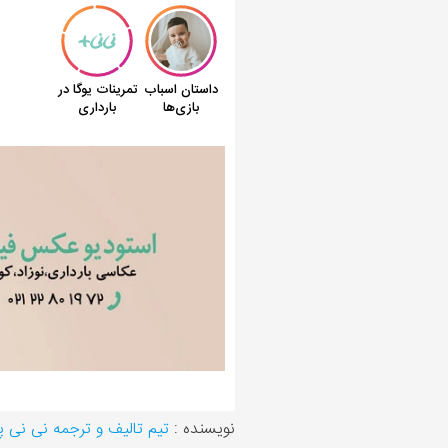
نویسنده :
تیم تالیف و ترجمه نی نی 