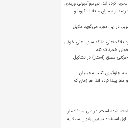
جربه کرده اند. ترومبوآمبولی وریدی
) معمولاً در بیماران بستری شده ICU گزارش می‌شود. یک مطالعه معتبر در این زمینه نشان داد که 31 درصد از بیماران مبتلا به کرونا و
، در این مورد می‌گوید دلایل
 پلاکت‌های ما که سلول ‌های خونی
خونی خطرناک کند.
حرکتی مطلق (استاز) در تشکیل
ت، جلوگیری کنند. مجیبیان
ز پیدا کرده ‌اند. هر زمان که
یک عامل افزایش خطر ابتلا به ترومبوآمبولی وریدی (VTEs) در افراد شناخته شده است. در طی استفاده از
 استفاده در بین بانوان مبتلا به