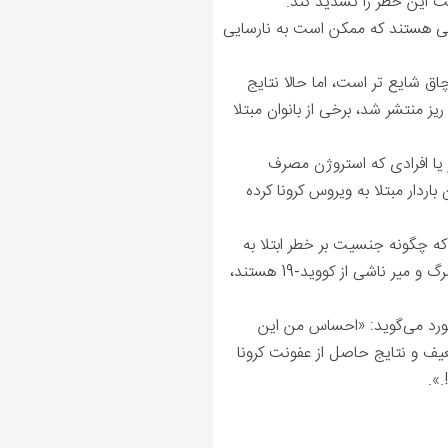
ست این خطر را تشدید کند.
 های ویژه (ICU)، درگیر مشکل لخته های خونی هستند که ممکن است به نارسایی
اق شایع‌ تر است، اما حالا نتایج
 منتشر شد، برخی از بانوان مبتلا
بروز حوادث ترومبوآمبولیک وریدی (VTEs) در مادران باردار یا افرادی که استروژن مصرف
ردار مبتلا به ویروس کرونا کرده
که چگونه جنسیت بر خطر ابتلا به
فرم شدید عفونت کرونا تأثیر می گذارد. جالب است که بانوان معمولاً در مقایسه با مردان کمتر در معرض خطر مرگ و میر ناشی از کووید-19 هستند،
مورد می‌گوید: «احساس من این
عیف و نتایج حاصل از عفونت کرونا
».