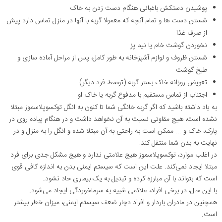
پوشیدن دستکش باغبانی هنگام دست زدن به خاک
شستن دست ها و تمام آنچه که معمولا گربه با آنها در منزل تماس دارد پیش
از صرف غذا
نخوردن گوشت خام یا نیم پز
شستن ظروف و لوازم آشپزخانه به طور کامل، پس از مراحل آماده سازی و
طبخ گوشت
تعویض روزانه خاک بستر گربه (توسط فرد دیگر)
اجتناب از تماس مستقیم با مدفوع گربه یا خاک او
به یاد داشته باشید که اگر گربه خانگی شما تا کنون به انگل توکسوپلاسموز مبتلا
نشده است، هیچ مقاوتی نسبت به آن نخواهد داشت و در هنگام پیاده روی در
پارک، خاک و ... ممکن است به راحتی به آن مبتلا شده و انگل را به منزل و در
نهایت به بدن شما منتقل کند
.
در اغلب موارد، توکسوپلاسموز هیچ علامتی ندارد و هیچ مشکل جدی برای فرد
مبتلا ایجاد نمی‌کند. علت این است که سیستم ایمنی بدن به اندازه کافی قوی
است که بتواند با آن مبارزه کرده و تبدیل به یک بیماری حاد نشود
.
با این حال، در برخی افراد، علائمی شبیه به سرماخوردگی ایجاد می‌شود.
همچنین در مادران باردار و افراد دچار ضعف سیستم ایمنی، میزان خطر بیشتر
است
.