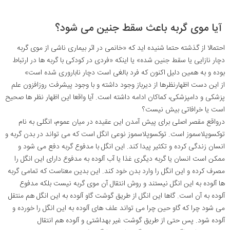
آیا موی گربه باعث سقط جنین می شود؟
احتمالا از گذشته حتما شنیده اید که «خانمی در اثر بیماری ناشی از موی گربه
دچار نازایی یا سقط جنین شده» یا اینکه «فردی در کودکی با گربه ها در ارتباط
بوده و به همین دلیل اکنون که فرد بالغی است دچار ناباروری شده است»
از این دست اظهارنظرها از دیرباز وجود داشته و با وجود پیشرفت روزافزون علم
پزشکی و دامپزشکی، کماکان ادامه داشته است. آیا واقعا این اظهار نظر ها صحیح
است یا خرافاتی بیش نیست؟
درواقع مقصر اصلی برای پیش آمدن این عقیده در میان عموم، انگلی به نام
توکسوپلاسموز است. توکسوپلاسموز نوعی انگل است که می تواند در بدن گربه و
انسان زندگی کرده و تکثیر پیدا کند. این انگل با مدفوع گربه دفع می شود و
ممکن است انسان یا گربه دیگری غذا یا آب آلوده به مدفوع دارای این انگل را
مصرف کرده و این انگل را وارد بدن خود کند. این بدین معناست که تمامی گربه
ها آلوده به این انگل نیستند و روش انتقال آن موی گربه نیست بلکه مدفوع
آلوده به آن است. گاها این انگل از طریق گوشت گاو آلوده به این انگل هم منتقل
می شود چرا که گاو حین چرا می تواند علف های آلوده به این انگل را خورده و
آلوده شود. پس حتی از طریق گوشت غیر بهداشتی و آلوده هم انتقال