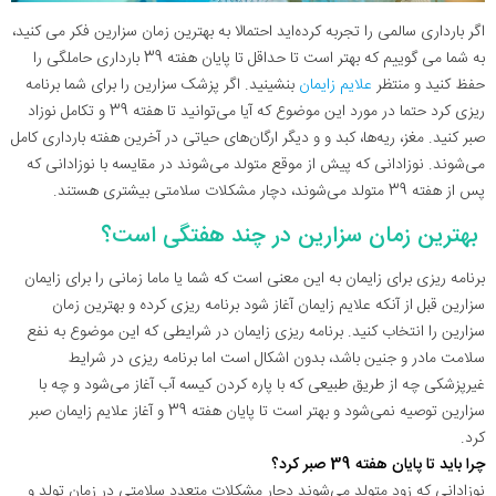
اگر بارداری سالمی را تجربه کرده‌اید احتمالا به بهترین زمان سزارین فکر می کنید،
به شما می گوییم که بهتر است تا حداقل تا پایان هفته 39 بارداری حاملگی را
حفظ کنید و منتظر
علایم زایمان
بنشینید. اگر پزشک سزارین را برای شما برنامه
ریزی کرد حتما در مورد این موضوع که آیا می‌توانید تا هفته 39 و تکامل نوزاد
صبر کنید. مغز، ریه‌ها، کبد و و دیگر ارگان‌های حیاتی در آخرین هفته بارداری کامل
می‌شوند. نوزادانی که پیش از موقع متولد می‌شوند در مقایسه با نوزادانی که
پس از هفته 39 متولد می‌شوند، دچار مشکلات سلامتی بیشتری هستند.
بهترین زمان سزارین در چند هفتگی است؟
برنامه ریزی برای زایمان به این معنی است که شما یا ماما زمانی را برای زایمان
سزارین قبل از آنکه علایم زایمان آغاز شود برنامه ریزی کرده و بهترین زمان
سزارین را انتخاب کنید. برنامه ریزی زایمان در شرایطی که این موضوع به نفع
سلامت مادر و جنین باشد، بدون اشکال است اما برنامه ریزی در شرایط
غیرپزشکی چه از طریق طبیعی که با پاره کردن کیسه آب آغاز می‌شود و چه با
سزارین توصیه نمی‌شود و بهتر است تا پایان هفته 39 و آغاز علایم زایمان صبر
کرد.
چرا باید تا پایان هفته 39 صبر کرد؟
نوزادانی که زود متولد می‌شوند دچار مشکلات متعدد سلامتی در زمان تولد و