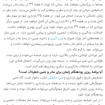
بعدها در بزرگسالی خواهند شد. زمانی که نوزاد تا هفته 39 در رحم مادر می‌ماند
اندام‌های حیاتی او رشد کرده و مغز و ریه‌ها و کبد به تکامل می‌رسد. رشد مغر در
پایان حاملگی با سرعت انجام می شود. در هفته 35 بارداری تنها دو سوم مغز
کامل شده و در هفته 39 و 40 بارداری باقی آن کامل خواهد شد. از سوی دیگر
نوزادی که در هفته 39 بارداری متولد شود، وزن گیری بهتری خواهند داشت،
اختلالت یادگیری و مشکلات تنفسی، شنوایی و بینایی کمتری دارد. در عین حال
در هفته‌های آخر نوزاد شروع به
وزن گیری
و ذخیره چربی در رحم مادر می‌کند و
هر چه بیشتر در شکم مادر بماند چربی زیرپوستی بیشتری خواهد داشت و
می‌تواند خود را گرم نگه دارد.
این نوزادان توانایی مکیدن بالاتری دارند و دیرتر خسته می‌شوند و برای مدت
طولانی تری شیر می‌نوشند در نتیجه بهتر وزن می‌گیرند. احتمال ابتلای این
نوزادان به اختلالات یادگیری و دیگری بیماری‌ها هم کمتر است.
آیا برنامه ریزی زودهنگام زایمان برای مادر و جنین خطرناک است؟
تشخیص تاریخ دقیق بارداری و
سن حاملگی
اغلب دشوار است. گاه حتی
سونوگرافی هم دقیق نیست و تا دو هفته سن بارداری را اشتباه نشان می‌دهد.
برنامه ریزی زایمان از روی تاریخ سونوگرافی می‌تواند خطرناک بوده و باعث تولد
زودهنگام نوزاد شود.
• در این شرایط سزارین برنامه ریزی شده می‌تواند زمینه ساز مشکلات تنفسی و