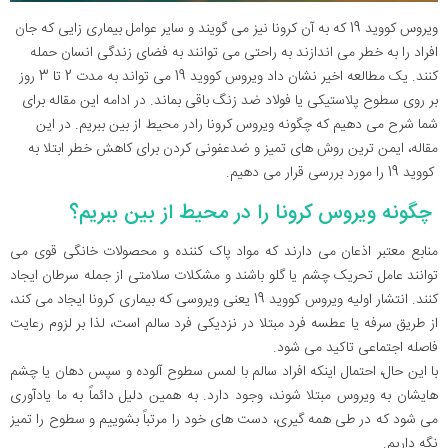
ویروس کووید 19 که به آن کرونا نیز می گویند و سایر عوامل بیماری زایی که جان
افراد را به خطر می اندازند به راحتی می توانند به فضای زندگی انسان حمله
کنند. یک مطالعه اخیر نشان داد ویروس کووید 19 می تواند به مدت 2 تا 3 روز
بر روی سطوح پلاستیکی یا فولاد ضد زنگ باقی بماند. در ادامه این مقاله برای
شما شرح می دهیم که چگونه ویروس کرونا رادر محیط از بین ببریم. در این
مقاله، ایمن ترین روش های تمیز و ضدعفونی کردن برای کاهش خطر ابتلا به
کووید 19 را مورد بررسی قرار می دهیم.
چگونه ویروس کرونا را در محیط از بین ببریم؟
منابع معتبر اذعان می دارند که مواد پاک کننده و محصولات خانگی قوی می
توانند عامل تحریک چشم یا گلو باشند و مشکلات سلامتی از جمله سرطان ایجاد
کنند. انتشار اولیه ویروس کووید 19 یعنی ویروسی که بیماری کرونا ایجاد می کند،
از طریق سرفه یا عطسه فرد مبتلا در نزدیکی فرد سالم است، لذا بر لزوم رعایت
فاصله اجتماعی تاکید می شود.
با این حال، احتمال اینکه افراد سالم با لمس سطوح آلوده و سپس دهان یا چشم
هایشان به ویروس مبتلا شوند، وجود دارد. به همین دلیل دائماً به ما یادآوری
می شود که در طی همه گیری، دست های خود را مرتباً بشوییم و سطوح را تمیز
نگه داریم.