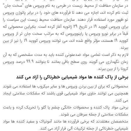
در سازمان حفاظت از محیط زیست در طرحی به نام ویروس های "سخت جان"
ثبت نام کرده اند، اجازه می دهد تا فرآورده های خود را در برابر پاتوژن ویروس
نو ظهور مورد استفاده قرار دهند. سازمان حفاظت محیط زیست این سیاست را
برای ویروس کووید 19 در تاریخ 29 ژانویه آغاز کرده است. بنابراین محصولی که
قبلاً در برابر نورو ویروس یا راینوویروس که به مراتب سخت جان تر از ویروس
کووید 19 هستند، مؤثر واقع شده اند، می توانند ویروس کووید 19 را نیز از بین
ببرند.
لازم به ذکر است تمامی مواد ضدعفونی کننده باید به مدت مشخصی که به آن
زمان نگهداری می گویند روی سطح باقی بمانند تا بتوانند 99.9 درصد ویروس
کرونا را از بین ببرند.
برخی از پاک کننده ها مواد شیمیایی خطرناکی را آزاد می کنند
محصولاتی که برای از بین بردن ویروس ها و سایر میکروب ها استفاده می شوند
همچنین می توانند حاوی مواد شیمیایی قوی باشند که مشکلات سلامتی ایجاد
می کنند.
برخی مواد پاک کننده و محصولات خانگی چشم یا گلو را تحریک کرده و باعث
مشکلات سلامتی از جمله سرطان می شوند.
متخصصان معتقدند که برخی فرآورده ها مانند آمونیاک و سفید کننده ها مواد
شیمیایی خطرناکی از جمله ترکیبات آلی فرار آزاد می کنند.