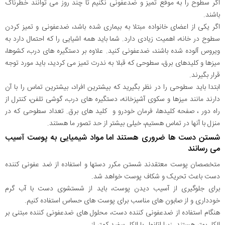
اگر سطوح را به موقع تمیز و ضدعفونی نکنیم تا چند روز می توانند خطرناک
باشند.
اگر یکی از اعضای خانواده مبتلا به بیماری شده باشد، ضدعفونی و تمیز کردن
سطوح در خانه، اهمیت زیادی دارد. شما باید همه اشیایی را که احتمال دارد به
ویروس آلوده شده باشند، ضدعفونی کنید. علاوه بر دستگیره های درب، کشوها،
میزها و کلیدهای برق، سطوحی که قبلا به ندرت تمیز می کردید، باید مورد توجه
قرار بگیرند.
ابتدا باید سطوحی را در نظر بگیرید که بیشترین افراد، بیشترین تماس را با آن
دارند مانند میزها و سکوی آشپزخانه، دستگیره های درب، گوشی تلفن، کنترل از
راه دور ، صفحه کلیدها، فرمان خودرو و کلید های برق. تعداد سطوحی که در
منزل با آنها در تماس هستیم، خیلی بیشتر از حد تصور ما هستند.
شستن دست ها ضروری هستند اما مواد شیمیایی به پوست آسیب
می رسانند
متخصصان پوست معتقدند شستن مکرر دستها و استفاده از ضد عفونی کننده
دست باعث تحریک و شکاف پوست خواهد شد.
برای جلوگیری از آسیب دیدن پوست، باید از شستشوی دست با آب گرم
خودداری و از صابون های مناسب برای پوست های حساس استفاده کنیم.
هنگام استفاده از ضدعفونی کننده دست، محلول های ضدعفونی کننده مبتنی بر
الکل بهتر هستند. زیرا اتانول یا الکل سفید کمتر از