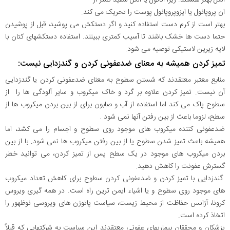
ان پروپانول یا ایزوپروپانول پوست را تحریک می کند.
بهتر است از کرم دست استفاده کنید و اگر دستکش می پوشید، قبل از پوشیدن
حتما دست ها خشک باشند تا آسیب کمتری ببینند. استفاده دستکشهای کتان با
لایه زیرین لاستیکی توصیه می شود.
تمیز کردن همیشه به معنای ضدعفونی کردن و گندزدایی نیست:
منابع معتبر معتقدند که شستن سطوح به معنای ضدعفونی کردن یا گندزدایی
آن نیست. تمیز کردن علاوه بر گرد و خاک میکروب و سایر آلودگی ها را از
سطوح پاک می کند اما استفاده از آب و صابون برای از بین بردن میکروب ها از
سطح، لزوما باعث از بین رفتن آنها نمی شود .
ضدعفونی کننده میکروب های موجود روی سطوح و اجسام را می کشد، اما
همیشه باعث تمیز شدن سطوح یا از بین رفتن میکروب ها نمی شود. با از بین
بردن میکروب های موجود در یک سطح پس از تمیز کردن، می توانید خطر
گسترش عفونت را کاهش دهید.
گندزدایی با تمیز کردن و ضدعفونی کردن سطوح برای کاهش تعداد میکروب
های موجود روی سطوح و یا اشیاء ایمن ترین راه است. در همه گیری ویروس
کرونا، آژانس حفاظت از محیط زیست، سیاست پاتوژن های ویروسی نوظهور را
اتخاذ کرده است.
پزشکان و محققان بیماریهای عفونی معتقدند این سیاست به شرکتهایی که قبلاً