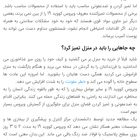
اما تمیز کردن و ضدعفونی مناسب باید با استفاده از محصولات مناسب باشد.
برخی از محصولات تمیزکننده معروف ویروس کووید 19 را از بین نمی برند، بعضی
دیگر نیز حاوی مواد قوی هستند که خود به خود مشکلات سلامتی به همراه
دارند. اگر اقدامات احتیاطی انجام نشود، شستشوی مداوم دست می تواند به
پوست آسیب برساند.
چه جاهایی را باید در منزل تمیز کرد؟
شاید قبلاً از خرید به منزل بر می گشتید و کیف خود را روی میز غذاخوری می
انداختید یا فرزندانتان را به گردش در محله می برید و هنگام بازگشت به منزل
فراموش می کردید همگی دست هایتان را بشویید. اما امروزه این عادت ها
سطوح خانه را آلوده می کند و
خطر عفونت
را به شدت افزایش می دهد.
ویروس کووید 19 و سایر عوامل بیماری زا که به طور بالقوه زندگی انسان را به
مخاطره می اندازند، به راحتی به فضاهای زندگی حمله می کنند. بنابراین اقدام
به ضدعفونی و تمیز کردن فضای منزل برای جلوگیری از گسترش ویروس بسیار
مهم است.
یک مطالعه جدید توسط دانشمندان مرکز کنترل و پیشگیری از بیماری ها و
موسسات معتبر همکار نشان می دهد که ویروس کووید 19 به مدت 2 تا 3 روز
روی سطح پلاستیک یا فولاد ضد زنگ باقی می ماند. این بدان معنی است که