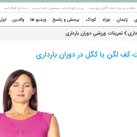
ماهنامه نی نی+ مجله راآنلاین ورق بزنید
نی نی +ژورنال خربد سیسمونی ، نقد و بررسی
با مادران گفتگو کنید
ی
زایمان
نوزاد
کودک
پرسش و پاسخ
ویدیو ها
والدین
ابزار
داری
تمرینات ورزشی دوران بارداری
کف لگن یا کگل در دوران بارداری