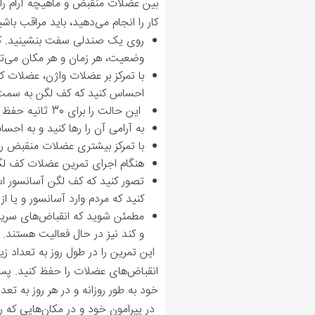
بین عضلات منقبض و ماهیچه آرام را در
کار را انجام می‌دهید، باید مراقب ب
روی یک صندلی‌ سفت بنشینید. کمی 
وضعیت، هر زمان و هر مکان می‌توا
با تمرکز بر عضلات واژن، عضلات ک
احساس کنید که کف لگن به سمت ب
این حالت را برای 30 ثانیه حفظ کنید.
به آرامی آن را رها کنید و به اح
با تمرکز بیشتری عضلات منقبض را 
هنگام اجرای تمرین عضلات کف ل
تصور کنید که کف لگن آسانسور است
کنید که مردم وارد آسانسور و یا ا
مطمئن شوید که انقباض‌های سریع و
و کند نیز در حال فعالیت هستند.
این تمرین را در طول روز به تعداد زی
انقباض‌های عضلات را حفظ کنید. پس ا
خود به طور روزانه و در هر روز به تعداد 5 بار و در هر بار به مدت 30 ثانیه عضلات کف لگن و رحم خود را منقبض
در پیرامون خود و در مکان‌هایی که رف