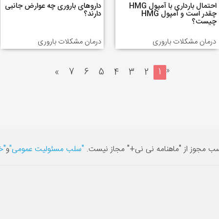
احتمال بارداری با آمپول HMG
داروهای باروری چه عوارض جانبی
چقدر است و آمپول HMG
دارند؟
چیست؟
درمان مشکلات باروری
درمان مشکلات باروری
«
»
7
6
5
4
3
2
1
سب مجوز از "ماهنامه نی نی+" مجاز نیست.
"سلب مسئولیت عمومی"
و
"خ