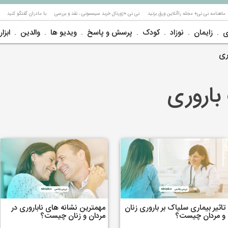
ماهنامه نی نی+ مجله راآنلاین ورق بزنید
نی نی +ژورنال خربد سیسمونی ، نقد و بررسی
با مادران گفتگو کنید
ی
زایمان
نوزاد
کودک
پرسش و پاسخ
ویدیو ها
والدین
ابزار
ری
باروری
تاثیر بیماری سلیاک بر باروری زنان
مهمترین نشانه های ناباروری در
و مردان چیست؟
مردان و زنان چیست؟