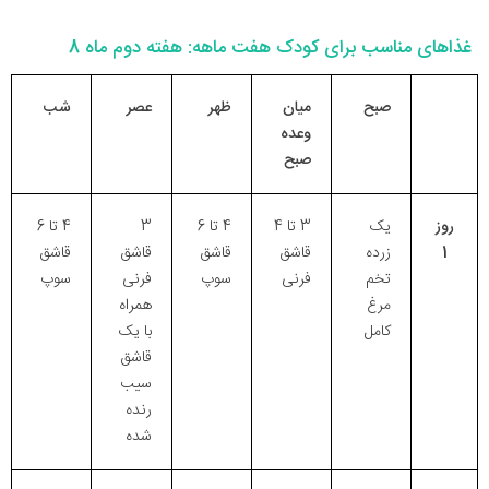
غذاهای مناسب برای کودک هفت ماهه: هفته دوم ماه 8
صبح
میان
ظهر
عصر
شب
وعده
صبح
روز
یک
3 تا 4
4 تا 6
3
4 تا 6
1
زرده
قاشق
قاشق
قاشق
قاشق
تخم
فرنی
سوپ
فرنی
سوپ
مرغ
همراه
کامل
با یک
قاشق
سیب
رنده
شده