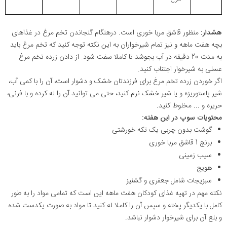
هشدار:
منظور قاشق مربا خوری است.
درهنگام گنجاندن تخم مرغ در غذاهای
بچه هفت ماهه و نیز تمام شیرخواران به این نکته توجه کنید که
تخم مرغ باید
به مدت 20 دقیقه در آب بجوشد تا کاملا سفت شود. از دادن زرده تخم مرغ
عسلی به شیرخوار اجتناب کنید.
اگر خوردن زرده تخم مرغ برای فرزندتان خشک و دشوار است، آن را با کمی آب،
شیر پاستوریزه و یا شیر خشک نرم کنید، حتی می توانید آن را له کرده و با فرنی،
حریره و ... مخلوط کنید.
محتویات سوپ در این هفته:
گوشت بدون چربی یک تکه خورشتی
برنج 1 قاشق مربا خوری
سیب زمینی
هویج
سبزیجات شامل جعفری و گشنیز
نکته مهم در تهیه غذای کودکان هفت ماهه این است که تمامی مواد را به طور
کامل با یکدیگر پخته و سپس آن را کاملا له کنید تا مواد به صورت یکدست شده
و بلع آن برای شیرخوار دشوار نباشد.