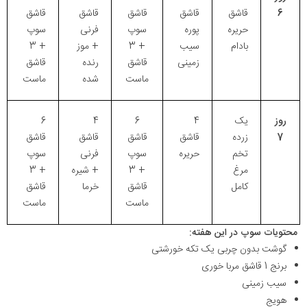
6
قاشق
قاشق
قاشق
قاشق
قاشق
حریره
پوره
سوپ
فرنی
سوپ
بادام
سیب
+ 3
+ موز
+ 3
زمینی
قاشق
رنده
قاشق
ماست
شده
ماست
روز
یک
4
6
4
6
7
زرده
قاشق
قاشق
قاشق
قاشق
تخم
حریره
سوپ
فرنی
سوپ
مرغ
+ 3
+ شیره
+ 3
کامل
قاشق
خرما
قاشق
ماست
ماست
محتویات سوپ در این هفته:
گوشت بدون چربی یک تکه خورشتی
برنج 1 قاشق مربا خوری
سیب زمینی
هویج