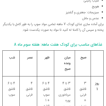
سیب زمینی
هویج
سبزیجات: جعفری و گشنیز
عدس و ماش
برای آماده سازی غذای کودک 7 ماهه تمامی مواد سوپ را به طور کامل با یکدیگر
پخته و سپس آن را کاملا له کنید تا مواد به صورت یکدست شود.
غذاهای مناسب برای کودک هفت ماهه: هفته سوم ماه 8
صبح
میان
ظهر
عصر
شب
وعده
صبح
روز
3
3 تا 4
4 تا 6
4
4 تا 6
1
قاشق
قاشق
قاشق
قاشق
قاشق
فرنی
مرباخوری
سوپ
فرنی
سوپ
+
پوره
+ 1