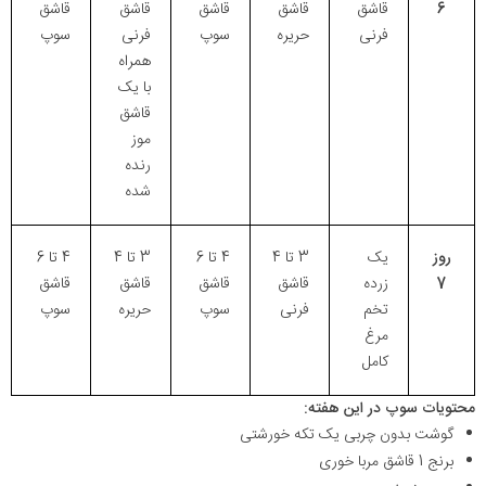
6
قاشق
قاشق
قاشق
قاشق
قاشق
فرنی
حریره
سوپ
فرنی
سوپ
همراه
با یک
قاشق
موز
رنده
شده
روز
یک
3 تا 4
4 تا 6
3 تا 4
4 تا 6
7
زرده
قاشق
قاشق
قاشق
قاشق
تخم
فرنی
سوپ
حریره
سوپ
مرغ
کامل
محتویات سوپ در این هفته:
گوشت بدون چربی یک تکه خورشتی
برنج 1 قاشق مربا خوری