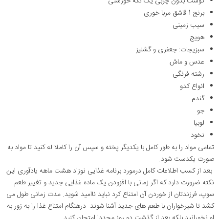
گوشت بدون چربی یک تکه خورشتی
برنج 1 قاشق مربا خوری
سیب زمینی
هویج
سبزیجات: جعفری و گشنیز
عدس و ماش
رشته فرنگی
انواع کدو
گندم
جو
لوبیا
نخود
تمامی مواد را به طور کامل با یکدیگر پخته و سپس آن را کاملا له کنید تا مواد به
صورت یکدست شود.
بعد از کسب اطلاعات کامل درمورد برنامه غذایی نوزاد هشت ماهه یادآوری این
نکته ضرورت دارد که اگر زمانی با افزودن یک ماده غذایی جدید و تغییر طعم
سوپ، فرزندتان از خوردن آن امتناع کرد نباید ناامید شوید. مدت زمانی طول می
کشد تا شیرخواران با طعم های جدید آشنا شوند. درهنگام امتناع غذا را به زور به
او نخورانید بلکه بعد از گذشت دو روز مجددا امتحان کنید.