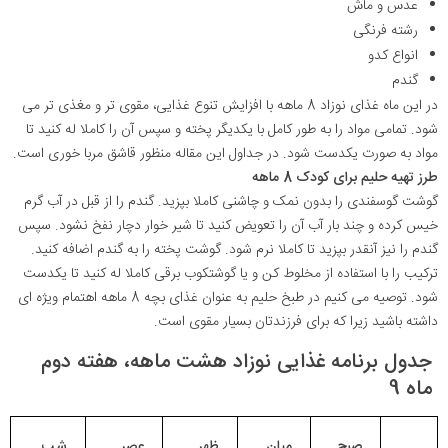
عدس و ماش
رشته فرنگی
انواع کدو
گندم
در این ماه غذای نوزاد 8 ماهه با افزایش تنوع غذایی، مقوی تر و مغذی تر می
شود. تمامی مواد را به طور کامل با یکدیگر پخته و سپس آن را کاملا له کنید تا
مواد به صورت یکدست شود. در جداول این مقاله منظور قاشق مربا خوری است.
طرز تهیه حلیم برای کودک 8 ماهه
گوشت گوسفندی را بدون نمک و چاشنی کاملا بپزید. گندم را از قبل در آب گرم
خیس کرده و چند بار آب آن را تعویض کنید تا شیر خوار دچار نفخ نشود. سپس
گندم را نیز آنقدر بپزید تا کاملا نرم شود. گوشت پخته را به گندم اضافه کنید.
ترکیب را با استفاده از مخلوط کن و یا گوشتکوب برقی کاملا له کنید تا یکدست
شود. توصیه می کنیم در طبخ حلیم به عنوان غذای بچه 8 ماهه اهتمام ویژه ای
داشته باشید زیرا که برای فرزندتان بسیار مقوی است.
جدول برنامه غذایی نوزاد هشت ماهه، هفته دوم
ماه 9
صبح
میان
ظهر
عصر
شب