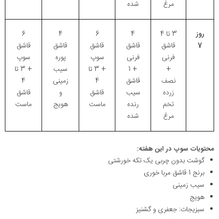
مرغ
شده
روز
3 تا 4
4
6
4
6
7
قاشق
قاشق
قاشق
قاشق
قاشق
فرنی
فرنی
سوپ
پوره
سوپ
+
+ 1
+ 3 تا
سیب
+ 3 تا
نصف
قاشق
4
زمینی
4
زرده
سیب
قاشق
و
قاشق
تخم
رنده
ماست
هویج
ماست
مرغ
شده
محتویات سوپ در این هفته:
گوشت بدون چربی یک تکه خورشتی
برنج 1 قاشق مربا خوری
سیب زمینی
هویج
سبزیجات: جعفری و گشنیز