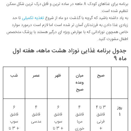
برنامه برای غذاهای کودک 8 ماهه در ساده ترین و قابل درک ترین شکل ممکن
تنظیم شده است.
به یاد داشته باشید که گرچه با گذشت دو ماه از شروع
تغذیه تکمیلی
تا حد
زیادی غذا دادن به فرزندتان آسان تر شده است اما لازم است درمورد موارد
خاص همچون نوزادانی که با عوارض ویژه ای درگیر هستند با پزشک متخصص
اطفال مشورت کنید.
جدول برنامه غذایی نوزاد هشت ماهه، هفته اول
ماه 9
صبح
میان
ظهر
عصر
شب
وعده
صبح
روز
3 تا 4
4
6
4
6
1
قاشق
قاشق
قاشق
قاشق
قاشق
فرنی
مربا
سوپ
عدسی
سوپ
+
خوری
+ 3 تا
+ 3 تا