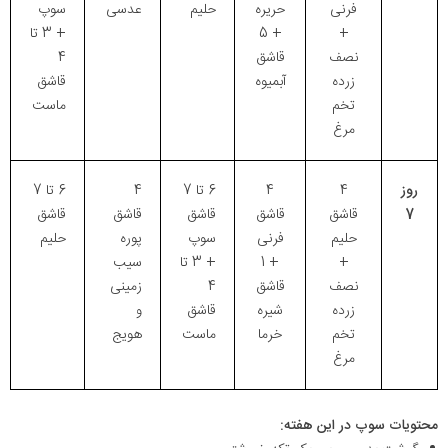
فرنی
حریره
حلیم
عدسی
سوپ
+
+ 5
+ 3 تا
نصف
قاشق
4
زرده
آبمیوه
قاشق
تخم
ماست
مرغ
روز
4
4
6 تا 7
4
6 تا 7
7
قاشق
قاشق
قاشق
قاشق
قاشق
حلیم
فرنی
سوپ
پوره
حلیم
+
+ 1
+ 3 تا
سیب
نصف
قاشق
4
زمینی
زرده
شیره
قاشق
و
تخم
خرما
ماست
هویج
مرغ
محتویات سوپ در این هفته: