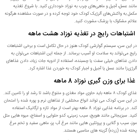
مانند عسل، آجیل و ماهی‌های چرب به نوزاد خودداری کنید. با شروع تغذیه
مکمل به واکنش‌های آلرژیک کودک خود توجه کرده و در صورت مشاهده هرگونه
علائم مشکوک با پزشک مشورت کنید.
اشتباهات رایج در تغذیه نوزاد هشت ماهه
در این سن، سیستم گوارشی کودک هنوز در حال تکامل است و برخی اشتباهات
رایج می‌تواند به سلامت او آسیب برساند. از جمله این اشتباهات می‌توان به
دادن غذاهای خیلی سفت یا چسبنده، استفاده از ادویه جات زیاد، دادن غذاهای
آلرژی‌زا مانند عسل یا آجیل و اجبار کودک به خوردن غذا اشاره کرد.
غذا برای وزن گیری نوزاد 8 ماهه
غذای کودک ۸ ماهه باید حاوی مواد مغذی و متنوع باشد تا رشد او را تامین کند.
در این سن، کودک می تواند انواع مختلفی از غذاهای نرم و پوره شده را امتحان
کند. در برنامه غذایی نوزاد 8 ماهه بهتر است از مواد تازه و ارگانیک استفاده
کنید. سبزیجاتی مانند هویج، سیب زمینی، کدو حلوایی و اسفناج، میوه هایی مثل
موز، سیب و گلابی و پروتئین هایی مانند مرغ آب پز، ماهی سفید و تخم مرغ
پخته شده (زرده) گزینه های مناسبی هستند.