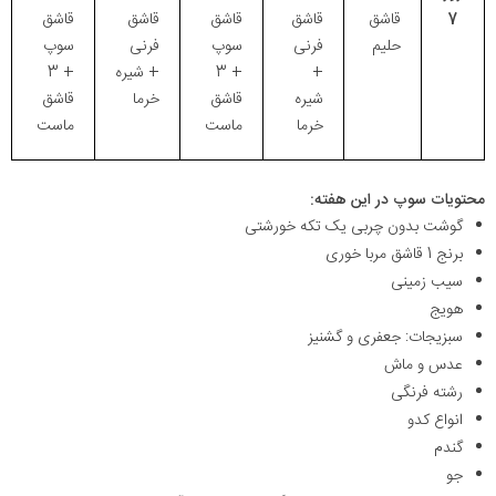
7
قاشق
قاشق
قاشق
قاشق
قاشق
حلیم
فرنی
سوپ
فرنی
سوپ
+
+ 3
+ شیره
+ 3
شیره
قاشق
خرما
قاشق
خرما
ماست
ماست
محتویات سوپ در این هفته:
گوشت بدون چربی یک تکه خورشتی
برنج 1 قاشق مربا خوری
سیب زمینی
هویج
سبزیجات: جعفری و گشنیز
عدس و ماش
رشته فرنگی
انواع کدو
گندم
جو