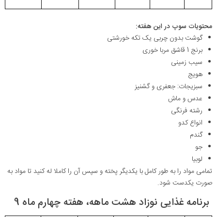
محتویات سوپ در این هفته:
گوشت بدون چربی یک تکه خورشتی
برنج 1 قاشق مربا خوری
سیب زمینی
هویج
سبزیجات: جعفری و گشنیز
عدس و ماش
رشته فرنگی
انواع کدو
گندم
جو
لوبیا
تمامی مواد را به طور کامل با یکدیگر پخته و سپس آن را کاملا له کنید تا مواد به
صورت یکدست شود.
برنامه غذایی نوزاد هشت ماهه، هفته چهارم ماه 9