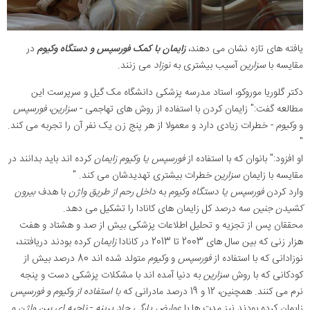
یافته های تازه نشان می دهند،
زایمان با کمک فورسپس و دستگاه وکیوم
در
مقایسه با
سزارین
آسیب بیشتری به
نوزاد
می زنند.
دکتر گلوریا موروکو، استاد مدرسه پزشکی دانشگاه مک گیل و سرپرست این
مطالعه گفت:" زایمان کردن با استفاده از روش های تهاجمی -
سزارین
،
فورسپس
و
وکیوم
- خطرات زیادی دارد و معمولا از هر پنج زن یک نفر آن را تجربه می کند.
"
او افزود:" بانوان که با استفاده از
فورسپس یا وکیوم زایمان
کرده اند باید بدانند در
مقایسه با زایمان
سزارین
خطرات بیشتری تهدیدشان می کند. "
وارد کردن
فورسپس یا دستگاه وکیوم
به
داخل رحم از طریق واژن
با هدف
بیرون
کشیدن جنین
سه درصد کل زایمان های کانادا را تشکیل می دهد.
محققان پس از تجزیه و تحلیل اطلاعات پزشکی بیش از صد و هشتاد و هفت
هزار زنی که بین سال های 2003 تا 2013 در کانادا
زایمان
کرده بودند دریافتند،
نوزادانی که با استفاده از
فورسپس
و
وکیوم
متولد شده اند 80 درصد بیش از
کودکانی که با روش
سزارین
به دنیا آمده اند با مشکلات پزشکی دست و پنجه
نرم می کنند. همچنین، 12 و 19 درصد مادرانی که
با استفاده از وکیوم و فورسپس
زایمان کرده بودند نیز مدت ها با
عوارض پارگی حاد پرینه
-
ناحیه ای بین واژن و