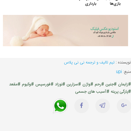
نویسنده :
تیم تالیف و ترجمه نی نی پلاس
منبع:
upi
#زایمان
#جنین
#رحم
#واژن
#سزارین
#نوزاد
#فورسپس
#وکیوم
#مقعد
#پارگی پرینه
#آسیب های جسمی