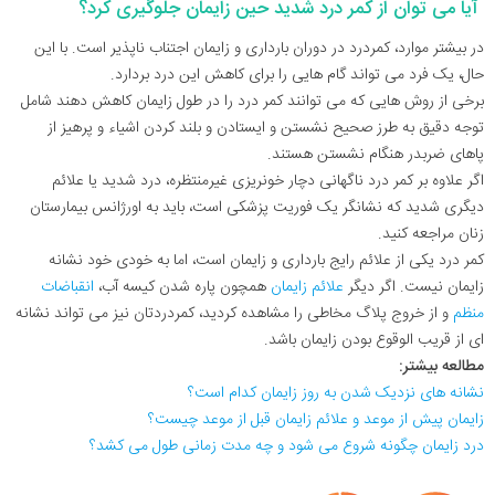
آیا می توان از کمر درد شدید حین زایمان جلوگیری کرد؟
در بیشتر موارد، کمردرد در دوران بارداری و زایمان اجتناب ناپذیر است. با این
حال، یک فرد می تواند گام هایی را برای کاهش این درد بردارد.
برخی از روش هایی که می توانند کمر درد را در طول زایمان کاهش دهند شامل
توجه دقیق به طرز صحیح نشستن و ایستادن و بلند کردن اشیاء و پرهیز از
پاهای ضربدر هنگام نشستن هستند.
اگر علاوه بر کمر درد ناگهانی دچار خونریزی غیرمنتظره، درد شدید یا علائم
دیگری شدید که نشانگر یک فوریت پزشکی است، باید به اورژانس بیمارستان
زنان مراجعه کنید.
کمر درد یکی از علائم رایج بارداری و زایمان است، اما به خودی خود نشانه
زایمان نیست. اگر دیگر
علائم زایمان
همچون پاره شدن کیسه آب،
انقباضات
منظم
و از خروج پلاگ مخاطی را مشاهده کردید، کمردردتان نیز می تواند نشانه
ای از قریب الوقوع بودن زایمان باشد.
مطالعه بیشتر:
نشانه های نزدیک شدن به روز زایمان کدام است؟
زایمان پیش از موعد و علائم زایمان قبل از موعد چیست؟
درد زایمان چگونه شروع می شود و چه مدت زمانی طول می کشد؟