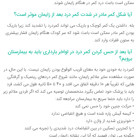
ممکن است باعث درد کمر در هنگام زایمان شوند.
آیا شکل کمر مادر در شدت کمر درد بعد از زایمان موثر است؟
بله. داشتن یک کمر کوچک و باریک می تواند کمردرد را تشدید کند زیرا باریک
بودن کمر مادر ممکن است باعث شود که سر کودک هنگام زایمان فشار بیشتری
به ستون فقرات وارد کند.
آیا بعد از حس کردن کمر درد در اواخر بارداری باید به بیمارستان
برویم؟
کمردرد به خودی خود به معنای قریب الوقوع بودن زایمان نیست. با این حال، در
صورت مشاهده سایر علائم زایمان، مانند شروع کمر دردهای ریتمیک و گرفتگی
هایی که تقریباً هر 10 دقیقه اتفاق می افتد و 40 تا 50 ثانیه طول می کشد، فرد
باید با پزشک خود تماس بگیرد.متخصصان توصیه می کند که اگر فردی علائم زیر
را دارد باید حتما سریع به بیمارستان مراجعه کند:
• حرکت جنین خود را حس نمی کند
• کیسه آببش پاره شده است و هیچ انقباضی ندارد
• خونریزی شدید از واژن دارد
• با کمترین تسکین در بین انقباضات درد شدیدی را تجربه می کنند
چگونه می توان فهمید که آیا این نشانه زایمان است