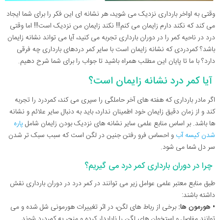
وقتی به اواخر بارداری نزدیک می شوید، هر نشانه ای این فکر را برای شما ایجاد
می کند که نکند دارم زایمان می کنم!!! نکند زایمان من نزدیک است!!! اما وقتی
درد در ناحیه کمر را در دوران بارداری تجربه می کنید، آیا می تواند نشانه زایمان
باشد؟ کمردردی که نشانه زایمان است با سایر کمر دردهای بارداری چه فرقی
دارد؟ با ما تا پایان این مطلب همراه باشید تا جواب را برای شما شرح دهیم.
آیا کمر درد نشانه زایمان است؟
اگر مادر بارداری که هفته های آخر حاملگی را سپری می کند، کمردرد را تجربه
کند و از زمان دقیق زایمان خود اطمینان ندارد، باید به دنبال سایر علائم و نشانه
ها باشد. بر اساس منابع علمی سایر نشانه های نزدیک بودن زایمان شامل
پاره
شدن کیسه آب
و احساس فرو رفتن جنین در لگن است که سبب سبک تر شدن
سر دل شما می شود.
چرا در دوران بارداری کمر درد می گیریم؟
طبق منابع معتبر علمی عوامل زیر می توانند در کمر درد در دوران بارداری نقش
داشته باشند:
• هورمون ها:
برخی از رباط های لگن، در اثر تغییرات هورمونی شل شده و می
توانند مفاصل و استخوان های لگن را ناپایدار کرده و منجر به کمردرد شوند.