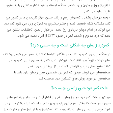
• افزایش وزن بدن:
وزن اضافی هنگام ایستادن فرد فشار بیشتری را به ستون
فقرات وارد می کند.
• رحم در حال رشد:
با گسترش رحم و رشد جنین، مرکز ثقل بدن مادر تغییر می
کند، عضلات شکم ضعیف شده و فشار بیشتری به کمرتان وارد می شود.کمر درد
می تواند در تمام دوران بارداری رخ دهد. در طول زایمان، تحقیقات نشان می
دهد که درد مداوم و شدید کمر در حدود 33٪ از افراد دیده می شود.
کمردرد زایمان چه شکلی است و چه حسی دارد؟
در هنگام زایمان، کمردرد اغلب در هنگام انقباضات شدید حس می شود. برخلاف
سایر دردها، لزوماً بین انقباضات فروکش نمی کند. به همین دلیل، کمردرد می
تواند منبع اصلی درد و ناراحتی ثابت در کل روند زایمان باشد.
متخصصان می گویند فردی که کمر درد شدیدی حین زایمان دارد باید با
متخصص در مورد روش های تسکین درد صحبت کند.
علت کمر درد حین زایمان چیست؟
مهمترین علت کمر درد حین زایمان ناشی از فشار آوردن سر جنین به کمر مادر
حین عبور است که وقتی سر جنین پایین و رو به جلو است، درد بیشتر حس می
شود. برخی از بیماری های زمینه ای، مانند اسکولیوز و یا لوردوز ستون فقرات نیز