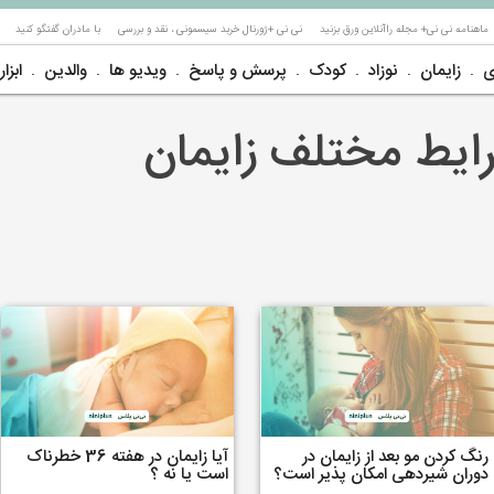
ماهنامه نی نی+ مجله راآنلاین ورق بزنید
نی نی +ژورنال خربد سیسمونی ، نقد و بررسی
با مادران گفتگو کنید
ی
زایمان
نوزاد
کودک
پرسش و پاسخ
ویدیو ها
والدین
ابزار
ایط مختلف زایمان
رنگ کردن مو بعد از زایمان در
آیا زایمان در هفته 36 خطرناک
دوران شیردهی امکان پذیر است؟
است یا نه ؟