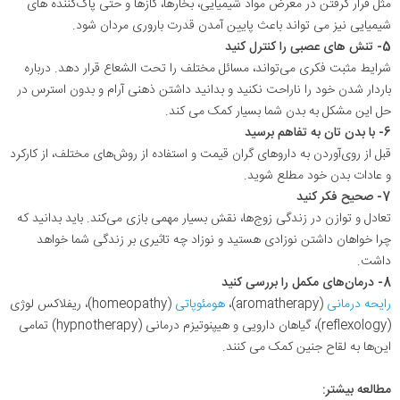
مثل قرار گرفتن در معرض مواد شیمیایی، بخارها، گازها و حتی پاک‌کننده های
شیمیایی نیز می تواند باعث پایین آمدن قدرت باروری مردان شود
.
5-
تنش‌ های عصبی را کنترل کنید
شرایط مثبت فکری می‌تواند، مسائل مختلف را تحت الشعاع قرار دهد. درباره
باردار شدن خود را ناراحت نکنید و بدانید داشتن ذهنی آرام و بدون استرس در
حل این مشکل به بدن شما بسیار کمک می کند
.
6-
با بدن تان به تفاهم برسید
قبل از روی‌آوردن به داروهای گران ‌قیمت و استفاده از روش‌های مختلف، از کارکرد
و عادات بدن خود مطلع شوید
.
7-
صحیح فکر کنید
تعادل و توازن در زندگی زوج‌ها، نقش بسیار مهمی بازی می‌کند. باید بدانید که
چرا خواهان داشتن نوزادی هستید و نوزاد چه تاثیری بر زندگی شما خواهد
داشت
.
8- درمان‌های مکمل را بررسی کنید
رایحه ‌درمانی
(aromatherapy)،
هومئوپاتی
(homeopathy)، ریفلاکس ‌لوژی
(reflexology)، گیاهان دارویی و هیپنوتیزم‌ درمانی (hypnotherapy) تمامی
این‌ها به لقاح جنین کمک می کنند
.
مطالعه بیشتر: