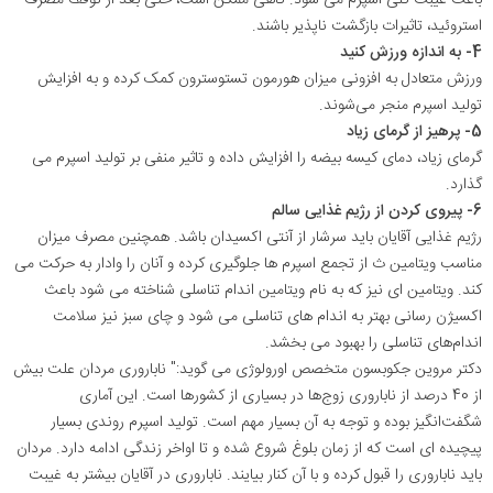
استروئید، تاثیرات بازگشت ‌ناپذیر باشند
.
4- به اندازه ورزش کنید
ورزش متعادل به افزونی میزان هورمون تستوسترون کمک کرده و به افزایش
تولید اسپرم منجر می‌شوند.
5- پرهیز از گرمای زیاد
گرمای زیاد، دمای کیسه بیضه را افزایش داده و تاثیر منفی بر تولید اسپرم می‌
گذارد
.
6- پیروی کردن از رژیم غذایی سالم
رژیم غذایی آقایان باید سرشار از آنتی اکسیدان باشد. همچنین مصرف میزان
مناسب ویتامین ث از تجمع اسپرم ها جلوگیری کرده و آنان را وادار به حرکت می
‌کند. ویتامین ای نیز که به نام ویتامین‌ اندام تناسلی شناخته می‌ شود باعث
اکسیژن رسانی بهتر به اندام‌ های تناسلی می شود و چای سبز نیز سلامت
اندام‌های تناسلی را بهبود می‌ بخشد.
دکتر مروین جکوبسون متخصص اورولوژی می ‌گوید:" ناباروری مردان علت بیش
از 40 درصد از ناباروری زوج‌ها در بسیاری از کشورها است. این آماری
شگفت‌انگیز بوده و توجه به آن بسیار مهم است. تولید اسپرم روندی بسیار
پیچیده ای است که از زمان بلوغ شروع شده و تا اواخر زندگی ادامه دارد. مردان
باید ناباروری را قبول کرده و با آن کنار بیایند. ناباروری در آقایان بیشتر به غیبت