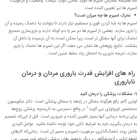
اما، همیشه شمارش اسپرم ها موید تمامی موارد نیست. وضعیت و مرغوبیت
اسپرم‌ ها نیز تعیین کننده است.
تحرک اسپرم ها چه میزان است؟
اسپرم ها به شنا کردن قوی و مستقیم نیاز دارند تا بتوانند به تخمک رسیده و آن
را بارور سازند
.
بعضی از اسپرم‌ ها دو سر یا دم کوتاه دارند و بارورسازی صحیح
تخمک برای آنها مشکل ‌تر است، زیرا ممکن است، به آن نرسیده یا داخل آن
بشکنند. نتایج پژوهش‌ ها نشان می دهند اگر این اسپرم ‌ها تخمک را بارور
سازند، نتیجه باروری به احتمال زیاد سقط جنین است.
راه های افزایش قدرت باروری مردان و درمان
ناباروری
1- مشکلات پزشکی را درمان کنید
اولین گام، رفع هرگونه مشکل در رابطه با مسائل پزشکی است. دکتر جکوبسون
متخصص اورولوژی می‌ گوید:" در واقع دسترسی به تاریخچه پزشکی زوج‌ها،
برای برنامه درمانی آنها بسیار تعیین کننده و ضروری است. قبل از این‌که تصمیم
به درمان بگیرید، باید به شرایط ذاتی خود توجه داشته باشید. عوامل کلیدی
شامل روند تخمک‌گذاری، مرغوبیت اسپرم و مسیر آن است. زمانی‌که کارهای
اشعه ایکس، آزمایشگاهی و دیگر پژوهش‌های پزشکی انجام شد، سپس می