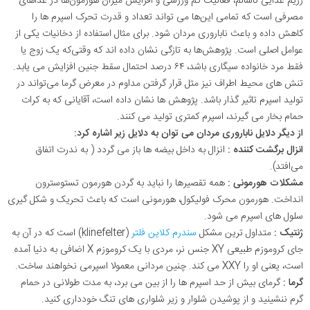
رژیم غذایی ناسالم، فعالیت کم ورزشی و افزایش میزان هورمون‌ها در غذاهای
مصرفی است که تمامی این‌ها می‌ تواند تعداد و قدرت تحرک اسپرم ها را
کاهش داده و باعث ناباروری مردان شود. برای مثال استفاده از دخانیات یکی از
عوامل اصلی است. پژوهش‌ها به تازگی نشان داده اند که وقتی‌که یک زوج یا
فقط مرد خانواده سیگاری باشد، ۶۴ درصد احتمال سقط جنین افزایش می ‌یابد
.
تنش‌ های محیط اطراف نیز مثل قرار گرفتن مداوم در معرض گرما می‌تواند در
تولید اسپرم تاثیر گذار باشد. پژوهش‌ ها نشان داده است، آقایانی که به کرات
حمام بخار می گیرند، اسپرم کمتری تولید می ‌کنند
.
از دیگر دلایل ناباروری مردان می توان به دلایل زیر اشاره کرد:
انزال برگشت کننده :
انزال به داخل بیضه‌ ها باز می‌ گردد ( به ندرت اتفاق
می‌افتد)
.
مشکلات هورمونی :
همه تقصیرها را نباید به گردن هورمون تستوسترون
انداخت. هورمون محرک فولیکول، هورمونی است که باعث تحریک و شکل ‌گیری
سلول‌ های اسپرم می ‌شود
.
ژنتیک :
متداول ‌ترین مشکل
سندرم کلاین فلتر
(
klinefelter
) است که در آن به
جای کروموزم طبیعی
XY
جنس نر، مردی با یک کروموزم
X
اضافی به دنیا آمده
است، یعنی او را
XXY
می‌ کند. چنین مردانی معمولا اسپرمی نخواهند ساخت
.
گرما :
گرمای بیش از حد اسپرم ها را از بین می‌ برد، به مدت طولانی در حمام
گرم ننشینید و از پوشیدن شلوار و زیر شلواری ‌های تنگ خودداری کنید
.