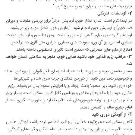
توان برنامه‌ای مناسب را برای درمان مطرح کرد
.
"
2-
آزمایشات فیزیکی
در ابتدا لازم است اندازه فشار خون، آزمایش ادرار( برای بررسی عفونت و میزان
قند خون) و آزمایش خون انجام شود. آزمایش خون شامل موارد زیر می‌شود:
آزمایش گروه خون برای آگاهی از منفی یا مثبت بودن
Rh
خون، آزمایش دیابت،
بیماری ام اس، اچ آی وی، عفونت ‌های مجاری ادراری مثل قارچ‌ ها، برفک و
اطلاع از دارو های مصرفی که ممکن است تاثیری نامطلوبی داشته باشند
.
3-
مراقب رژیم غذایی خود باشید غذایی خوب منجر به سلامتی انسان خواهد
شد
مقدار مناسبی میوه و سبزی‌ها را به همراه اندازه ‌ای قابل قبولی از پروتئین، لبنیات
و کربوهیدرات‌ها میل کنید. از خوردن غذاهای چرب سرخ شده و شیرینی‌ها
خودداری کنید، زیرا معمولا باعث ایجاد و یا افزایش سموم بدن می‌شوند. رژیم
غذایی خود را با مکمل‌های مغذی و ویتامین کامل کنید. ممکن است، بسیار چاق
یا لاغر بودن نیز بر تولید هورمون‌های شما تاثیر بگذارد و بطور چشمگیری احتمال
لقاح جنین سالم را کاهش دهند
.
4- از آلودگی دوری کنید
گاهی ممکن است هیچ‌گونه خطایی از جانب شما سر نزده باشد، آلودگی ها می
توانند تاثیر منفی بر باروری مردان داشته باشد. تمام اشکال و گونه‌های آلودگی،