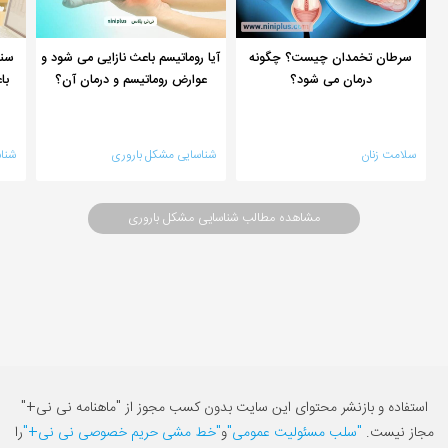
سرطان تخمدان چیست؟ چگونه
آیا روماتیسم باعث نازایی می شود و
سند
درمان می شود؟
عوارض روماتیسم و درمان آن؟
با
سلامت زنان
شناسایی مشکل باروری
شنا
مشاهده مطالب شناسایی مشکل باروری
استفاده و بازنشر محتوای این سایت بدون کسب مجوز از "ماهنامه نی نی+"
مجاز نیست.
"سلب مسئولیت عمومی"
و
"خط مشی حریم خصوصی نی نی+"
را