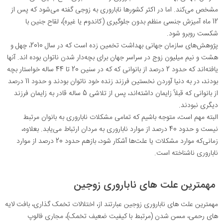
مشخص می‌کند. اما در اکثر کشورها ناباروری به زوجی گفته می‌شود که پس از
12 ماه آمیزش جنسی منظم بدون جلوگیری (کاندوم یا غیره)، لقاح جنین با
شکست روبرو شود
.
پژوهش‌های سازمان جهانی بهداشت تخمین زده است که در سال 2010، چهل و
هشت و نیم میلیون زوج در سراسر جهان برای بچه‌دار شدن ناتوان بوده اند. آنها
یافته‌اند که حدود 2 درصد از بانوانی که که در سنین 20 تا 44 ساله خواستار بچه
بودند، در به دنیا آوردن نخستین فرزند زنده خود ناتوان بودند و حدود 11 درصد
از بانوانی که قبلاً زایمان داشته‌اند، پس از تلاشی 5 ساله قادر به زایمان فرزند
دیگری نبودند
.
البته مهم است، متوجه باشیم که تمامی مشکلات ناباروری به بانوان مرتبط
نیست و حدود 40 درصد از موارد ناباروری به مردان ارتباط می‌یابد. بعلاوه،
زمانی‌که موارد مشکلات یا علت‌ها آشکار شود، بازهم حدود 20 درصد از موارد
ناباروری ناشناخته است
.
مهمترین علت های ناباروری زوجین
مهمترین علت های ناباروری زوجین عبارتند از، اختلالات تخمک گذاری، بافت لایه
های رحمی، مسن شدن (مرتبط با کیفیت ضعیف تخمک)، مجاری فالوپ