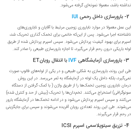
نداشته باشد، معمولا نمونه‌ای گرفته می‌شود
.
2- بارورسازی داخل رحمی
IUI
این عمل معمولا در موارد ناباروری زوجین مرتبط با آقایان و ناباروری‌های
ناشناخته اجرا می‌شود. پس از این‌که خانمی برای تخمک‌ گذاری تحریک شد،
اسپرم برای بهبود کیفیت پردازش می‌شود. سپس اسپرم پردازش شده از طریق
لوله باریکی درون رحم قرار می‌گیرد، تا اجازه بارورسازی طبیعی را صادر کند
.
3- بارورسازی آزمایشگاهی
IVF
با انتقال رویان
ET
طی این روند، بارورسازی به شکلی طبیعی و در یکی از لوله‌های فالوپ صورت
نمی‌گیرد، بلکه داخل یک لوله در آزمایشگاه به ثمر می‌رسد. در این روش
درمان ناباروری زوجین تخمک‌ها را از طریق واژن ( با کمک گرفتن از دستگاه
سونوگرافی) استخراج می‌کنند. تخم‌دان‌ها را تحریک (بیش از حد و کنترل شده)
می‌کنند و سپس اسپرم پردازش می‌شود و در ادامه تخمک‌ها در آزمایشگاه بارور
می‌شوند. طی این روند تعدادی رویان‌ آفریده می‌شوند و سپس برای جایگزینی
در رحم قرار می‌گیرند
.
4- تزریق سیتوپلاسمی اسپرم ICSI