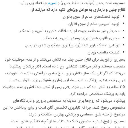
مسدود، غدد رحمی (مرتبط با سقط جنین) و
اسپرم
و تعداد پایین آن.
لقاح جنین و بارداری به عوامل ویژه‌ای تکیه دارد که عبارتند از
:
تولید تخمک‌های سالم از سوی بانوان
.
تولید اسپرمی سالم از سوی آقایان
.
محیطی غیر متخاصم جهت اجازه ملاقات دادن به اسپرم و تخمک
.
مجاری فالوپ هموار برای رسیدن اسپرم به تخمک
.
توانایی تخمک بارور شده (رویان) برای جایگزین شدن در رحم
.
کیفیت مناسب رویان
.
بسیاری از زوج‌ها برای لقاح جنین چند ماه تلاش می‌کنند و از عدم موفقیت خود
متعجب هستند و فکر می‌کنند اشتباهی رخ داده است. اکثر پزشکان پیشنهاد
می‌کنند که اگر طی یک سال تلاش برای لقاح جنین موفقیتی به دست نیاوردید،
در پی توصیه‌های پزشکی باشید. اما، این زمان پیشنهادی برای بانوان بیش از
35 ساله، به شش ماه کم می شود، یعنی پس از شش ماه تلاش و عدم موفقیت
باید به پزشک متخصص مراجعه کرد
.
پیشنهاد می‌شود که زوج‌ها برای معاینه به متخصص باروری و درمانگاه‌های
مخصوص رجوع کنند، چرا که ناباروری تخصص آنان است و برای پرداختن به این
موضوع از جنبه های احساسی و پزشکی بهترین امکانات را دارند
.
بسیاری از زوج‌ها در جستجوی کمک هستند، اما از آنچه که گام بعدی است،