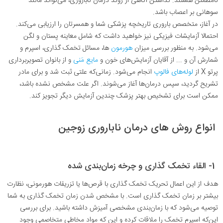
نامطمئن هستند. نداشتن آگاهی از روند درمان ناباروری، می‌تواند مانند
سوهانی بر اعصاب باشد
.
در آغاز، متخصص باروری تاریخچه پزشکی شما و همسرتان را ارزیابی می‌کند.
احتمالا آزمایشات فیزیکی نیز خواهید داشت که شامل معاینه پستان و لگن
می‌شود. به منظور بررسی میزان
هورمون
ها، مسائل تخمک گذاری، اسپرم و
شمارش آن و ... از آقایان آزمایش‌های خون و
مایع مَنی
و از بانوان تصویربرداری
پرتو X از
لوله‌های فالوپ
انجام می‌شود. زمانی‌که علتی ثبت شد و برای مادر
تشریح گردید، سپس درمان‌ها آغاز می‌شوند. اگر علت مشخص نشده باشد،
ممکن است برای تشخیص بهتر پزشک چندین آزمایش دیگر تجویز کند
.
انواع روش های درمان
ناباروری زوجین
1- القاء تخمک گذاری و چرخه زمان‌بندی شده
هدف از این اعمال تحریک تخمک گذاری با قرص‌ها یا تزریقات هورمونی، نظارت
بیشتر بر زمان تخمک گذاری است. با مشخص شدن زمان تخمک گذاری به شما
توصیه می‌شود که با زمان‌بندی مشخصی آمیزش داشته باشید. برای بررسی
این‌که اسپرم تخمک را ملاقات کرده و این‌ که مواد مخاطی متخاصمی وجود