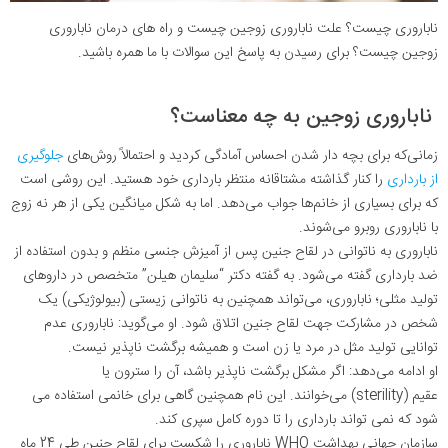
ناباروری چیست؟ علت ناباروری زوجین چیست و راه های درمان ناباروری
زوجین چیست؟ برای رسیدن به پاسخ این سوالات با ما همره باشید.
ناباروری زوجین به چه معناست؟
زمانی‌که برای بچه دار شدن احساس آمادگی کردید و احتمالاً روش‌های
جلوگیری
از بارداری
را کنار گذاشته مشتاقانه منتظر بارداری خود هستید. این روشی است
که برای بسیاری از خانم‌ها جواب می‌دهد. اما به شکل میانگین یکی از هر نه زوج
با ناباروری روبرو می‌شوند
.
ناباروری به ناتوانی در لقاح جنین پس از آمیزش جنسی منظم و بدون استفاده از
ضد بارداری گفته می‌شود. به گفته دکتر “سلیمان هیلن” متخصص در داروهای
تولید مثلی؛ ناباروری، می‌تواند همچنین به ناتوانی زیستی (بیولوژیکی) یک
شخص در مشارکت جهت لقاح جنین اتلاق شود. او می‌گوید: ناباروری عدم
توانایی تولید مثل در مرد یا زن است و همیشه برگشت ‌‌ناپذیر نیست
.
او ادامه می‌دهد: اگر مشکل برگشت ناپذیر باشد، آن را سترون یا
عقیم
(sterility)
می‌خوانند. این نام همچنین گاهی برای خانمی استفاده می‌
شود که نمی‌ تواند بارداری را تا دوره کامل سپری کند
.
سازمان جهانی بهداشت
WHO
ناباروری را شکست برای لقاح جنین طی 24 ماه