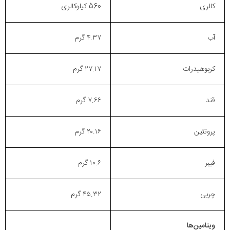
کالری
560 کیلوکالری
آب
۴.۳۷ گرم
کربوهیدرات
۲۷.۱۷ گرم
قند
۷.۶۶ گرم
پروتئین
۲۰.۱۶ گرم
فیبر
۱۰.۶ گرم
چربی
۴۵.۳۲ گرم
ویتامین‌ها