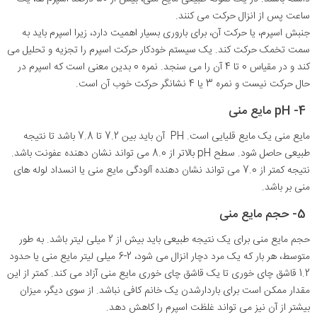
ساعت پس از انزال حرکت می کنند.
جنبش اسپرم، یا حرکت آن، برای باروری بسیار اهمیت دارد، زیرا اسپرم باید به
سمت تخمک حرکت کند. یک سیستم خودکار حرکت اسپرم را تجزیه و تحلیل می
کند و در مقیاس 0 تا 4 آن را می سنجد. نمره 0 بدین معنی است که اسپرم در
حال حرکت نیست و نمره 3 یا 4 نشانگر حرکت خوب آن است.
4- pH مایع منی
مایع منی یک مایع قلیایی است. PH آن باید بین 7.2 تا 7.8 باشد تا نتیجه
طبیعی حاصل شود. سطح pH بالاتر از 8.0 می تواند نشان دهنده عفونت باشد.
نتیجه کمتر از 7.0 می تواند نشان دهنده آلودگی مایع منی یا انسداد لوله های
منی بر باشد.
5- حجم مایع منی
حجم مایع منی برای یک نتیجه طبیعی باید بیش از 2 میلی لیتر باشد. به طور
متوسط، هر بار که یک مرد دچار انزال می شود، 2-6 میلی لیتر مایع منی یا حدود
1.2 قاشق چای خوری تا یک قاشق چای خوری مایع منی آزاد می کند. کمتر از این
مقدار ممکن است برای باردارشدن یک خانم کافی نباشد. از سوی دیگر، میزان
بیشتر از آن نیز می تواند غلظت اسپرم را کاهش دهد.