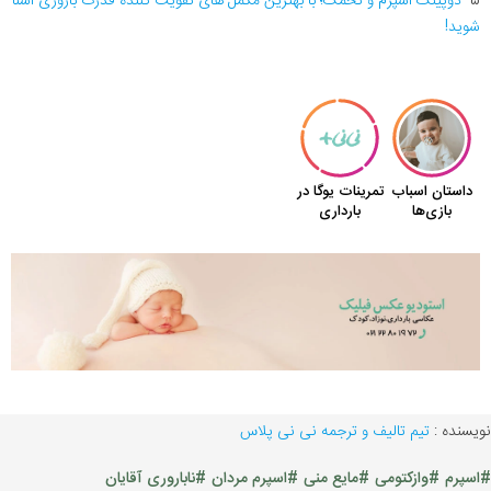
5-
دوپینگ اسپرم و تخمک؛ با بهترین مکمل های تقویت کننده قدرت باروری آشنا
شوید!
نویسنده :
تیم تالیف و ترجمه نی نی پلاس
#اسپرم
#وازکتومی
#مایع منی
#اسپرم مردان
#ناباروری آقایان