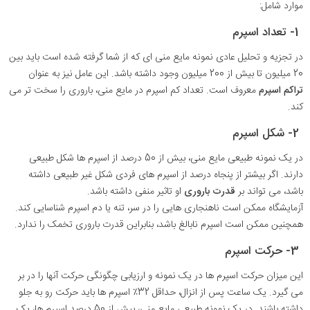
موارد شامل:
1- تعداد اسپرم
در تجزیه و تحلیل عادی نمونه مایع منی ای که از شما گرفته شده است باید بین
20 میلیون تا بیش از 200 میلیون وجود داشته باشد. این عامل نیز به عنوان
تراکم اسپرم
معروف است. تعداد کم اسپرم در مایع منی، باروری را سخت تر می
کند.
2- شکل اسپرم
در یک نمونه طبیعی مایع منی، بیش از 50 درصد از اسپرم ها شکل طبیعی
دارند. اگر بیشتر از پنجاه درصد از اسپرم های فردی شکل غیر طبیعی داشته
باشد، می تواند بر
قدرت باروری
او تاثیر منفی داشته باشد.
آزمایشگاه ممکن است ناهنجاری هایی را در سر، تنه ​​یا دم اسپرم شناسایی کند.
همچنین ممکن است اسپرم نابالغ باشد، بنابراین قدرت باروری تخمک را ندارد.
3- حرکت اسپرم
این میزان حرکت اسپرم ها در یک نمونه و ارزیابی چگونگی حرکت آنها را در بر
می گیرد. یک ساعت پس از انزال، حداقل 32٪ اسپرم ها باید حرکت رو به جلو
داشته باشند. در یک نمونه طبیعی مایع منی، بیش از 50 درصد اسپرم ها، یک