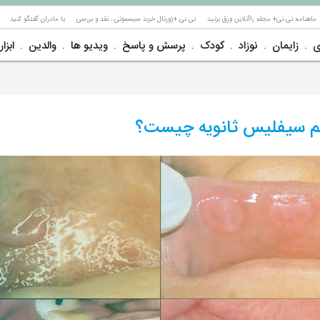
ماهنامه نی نی+ مجله راآنلاین ورق بزنید
نی نی +ژورنال خربد سیسمونی ، نقد و بررسی
با مادران گفتگو کنید
ی
زایمان
نوزاد
کودک
پرسش و پاسخ
ویدیو ها
والدین
ابزار
ئم سیفلیس ثانویه چیست؟