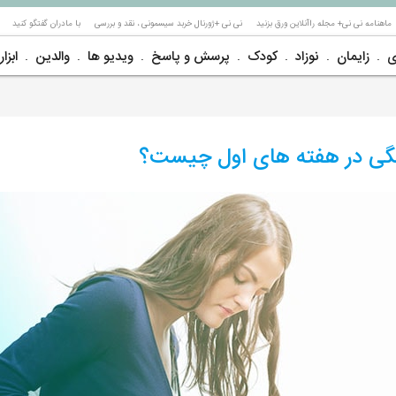
ماهنامه نی نی+ مجله راآنلاین ورق بزنید
نی نی +ژورنال خربد سیسمونی ، نقد و بررسی
با مادران گفتگو کنید
ی
زایمان
نوزاد
کودک
پرسش و پاسخ
ویدیو ها
والدین
ابزار
ملگی در هفته های اول چیست؟