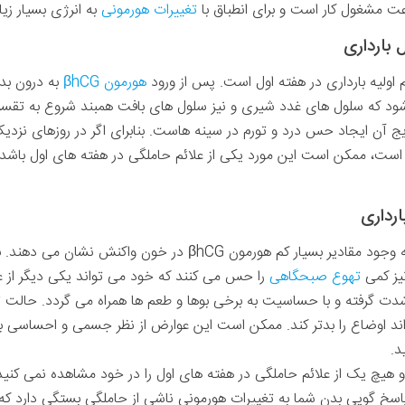
رعت مشغول کار است و برای انطباق با
تغییرات هورمونی
به انرژی بسیار زیاد
م اولیه بارداری در هفته اول است. پس از ورود
هورمون βhCG
به درون بدن
د که سلول های غدد شیری و نیز سلول های بافت همبند شروع به تقسیم کن
یج آن ایجاد حس درد و تورم در سینه هاست. بنابرای اگر در روزهای نز
ست، ممکن است این مورد یکی از علائم حاملگی در هفته های اول باشد و
دستگاه گوارش برخی از بانوان حتی به وجود مقادیر بسیار کم هورمون
نیز کمی
تهوع صبحگاهی
را حس می کنند که خود می تواند یکی دیگر از علا
ی شدت گرفته و با حساسیت به برخی بوها و طعم ها همراه می گردد. حالت 
اند اوضاع را بدتر کند. ممکن است این عوارض از نظر جسمی و احساسی بر 
د.
 و هیچ یک از علائم حاملگی در هفته های اول را در خود مشاهده نمی کنید
پاسخ گویی بدن شما به تغییرات هورمونی ناشی از حاملگی بستگی دارد که ا