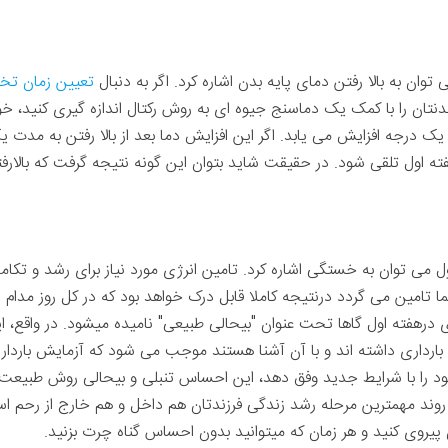
توان به بالا رفتن دمای پایه بدن اشاره کرد. اگر به دنبال
تعیین زمان تخ
نتان را با کمک یک دماسنج جیوه ای به روش رکتال اندازه گیری کنید، خو
ا یک درجه افزایش می یابد. اگر این افزایش دما بعد از بالا رفتن به مدت
 هفته اول تلقی شود. در حقیقت شاید بتوان این گونه نتیجه گرفت که بالارف
ول می توان به خستگی اشاره کرد. تامین انرژی مورد نیاز برای رشد و تکام
ا تامین می گردد درنتیجه کاملا قابل درک خواهد بود که در کل روز مدا
 درهفته اول گاها تحت عنوان "بی­حالی طبیعی" نامیده می­شود. در واقع، ا
ه بارداری داشته اند و با آن آشنا هستند موجب می شود که آزمایش باردار
د را با شرایط جدید وفق دهد، این احساس تنبلی و بی­حالی روش طبیعت 
ین روند مهم­ترین مرحله­ رشد زندگی فرزندتان هم داخل و هم خارج از رحم
ان پیروی کنید و هر زمان که می­توانید بدون احساس گناه چرت بزنید.