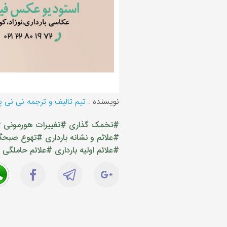
نویسنده :
تیم تالیف و ترجمه نی نی 
#تخمک گذاری
#تغییرات هورمونی
#
#علائم و نشانه بارداری
#تهوع صبحگاه
#علائم اولیه بارداری
#علائم حاملگی د