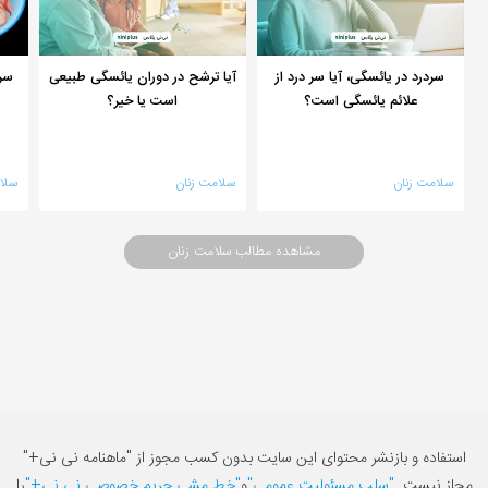
سردرد در یائسگی، آیا سر درد از
آیا ترشح در دوران یائسگی طبیعی
سر
علائم یائسگی است؟
است یا خیر؟
سلامت زنان
سلامت زنان
سلا
مشاهده مطالب سلامت زنان
استفاده و بازنشر محتوای این سایت بدون کسب مجوز از "ماهنامه نی نی+"
مجاز نیست.
"سلب مسئولیت عمومی"
و
"خط مشی حریم خصوصی نی نی+"
را