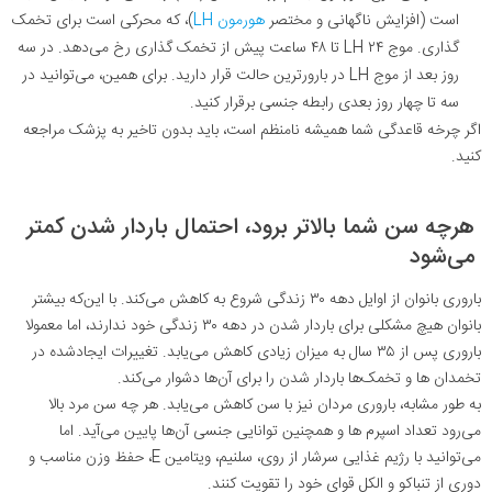
است (افزایش ناگهانی و مختصر
هورمون LH
)، که محرکی است برای تخمک
گذاری. موج LH ۲۴ تا ۴۸ ساعت پیش از تخمک گذاری رخ می‌دهد. در سه
روز بعد از موج LH در بارورترین حالت قرار دارید. برای همین، می‌توانید در
سه تا چهار روز بعدی رابطه جنسی برقرار کنید.
اگر چرخه قاعدگی شما همیشه نامنظم است، باید بدون تاخیر به پزشک مراجعه
کنید.
هرچه سن شما بالاتر برود، احتمال باردار شدن کمتر
می‌شود
باروری بانوان از اوایل دهه ۳۰ زندگی شروع به کاهش می‌کند. با این‌که بیشتر
بانوان هیچ مشکلی برای باردار شدن در دهه ۳۰ زندگی خود ندارند، اما معمولا
باروری پس از ۳۵ سال به میزان زیادی کاهش می‌یابد. تغییرات ایجادشده در
تخمدان ها و تخمک‌ها باردار شدن را برای آن‌ها دشوار می‌کند.
به طور مشابه، باروری مردان نیز با سن کاهش می‌یابد. هر چه سن مرد بالا
می‌رود تعداد اسپرم ها و همچنین توانایی جنسی آن‌ها پایین می‌آید. اما
می‌توانید با رژیم غذایی سرشار از روی، سلنیم، ویتامین E، حفظ وزن مناسب و
دوری از تنباکو و الکل قوای خود را تقویت کنند.