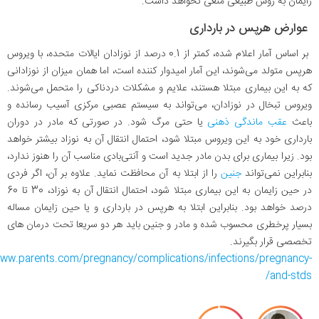
زایمان به روش طبیعی منعی نخواهد داشت.
عوارض هرپس در بارداری
بر اساس آمار اعلام شده، کمتر از 0.1 درصد از نوزادان ایالات متحده، با ویروس
هرپس متولد می‌شوند، این آمار امیدوار کننده است، اما همان میزان از نوزادانی
که به این بیماری مبتلا هستند، علایم و مشکلات دردناکی را متحمل می‌شوند.
ویروس تبخال در نوزادان، می‌تواند به سیستم عصبی مرکزی آسیب رسانده و
باعث
عقب ماندگی ذهنی
یا حتی مرگ شود. در صورتی که مادر در دوران
بارداری خود به این ویروس مبتلا شود، احتمال انتقال آن به نوزاد بیشتر خواهد
بود. زیرا بیماری برای بدن مادر جدید است و آنتی‌بادی مناسب آن را هنوز ندارد،
بنابراین نمی‌تواند
جنین
را از ابتلا به آن محافظت نماید. علاوه بر آن، اگر فردی
در حین زایمان به این بیماری مبتلا شود، احتمال انتقال آن به نوزاد، 30 تا 60
درصد خواهد بود. بنابراین ابتلا به هرپس در بارداری و یا حین زایمان مساله
بسیار پرخطری محسوب شده و مادر و جنین باید هر دو سریعا تحت درمان های
تخصصی قرار بگیرند.
www.parents.com/pregnancy/complications/infections/pregnancy-
and-stds/