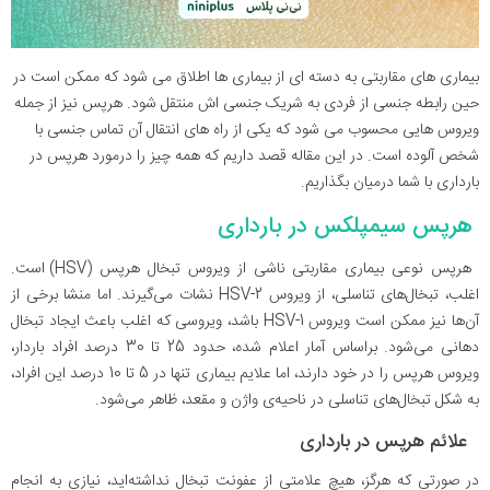
بیماری های مقاربتی به دسته ای از بیماری ها اطلاق می شود که ممکن است در
حین رابطه جنسی از فردی به شریک جنسی اش منتقل شود. هرپس نیز از جمله
ویروس هایی محسوب می شود که یکی از راه های انتقال آن تماس جنسی با
شخص آلوده است. در این مقاله قصد داریم که همه چیز را درمورد هرپس در
بارداری با شما درمیان بگذاریم.
هرپس سیمپلکس در بارداری
هرپس نوعی بیماری مقاربتی ناشی از ویروس تبخال هرپس (HSV) است.
اغلب، تبخال‌های تناسلی، از ویروس HSV-2 نشات می‌گیرند. اما منشا برخی از
آن‌ها نیز ممکن است ویروس HSV-1 باشد، ویروسی که اغلب باعث ایجاد تبخال
دهانی می‌شود. براساس آمار اعلام شده، حدود 25 تا 30 درصد افراد باردار،
ویروس هرپس را در خود دارند، اما علایم بیماری تنها در 5 تا 10 درصد این افراد،
به شکل تبخال‌های تناسلی در ناحیه‌ی واژن و مقعد، ظاهر می‌شود.
علائم هرپس در بارداری
در صورتی که هرگز، هیچ علامتی از عفونت تبخال نداشته‌اید، نیازی به انجام