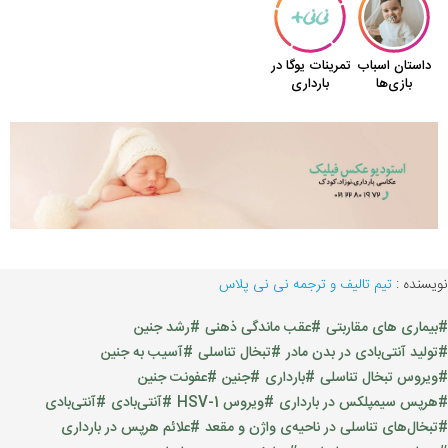
نویسنده :
تیم تالیف و ترجمه نی نی پلاس
#بیماری های مقاربتی
#عقب ماندگی ذهنی
#رشد جنین
#تولید آنتی‌بادی در بدن مادر
#تبخال تناسلی
#آسیب به جنین
#ویروس تبخال تناسلی
#بارداری
#جنین
#عفونت جنین
#هرپس سیمپلکس در بارداری
#ویروس HSV-1
#آنتی‌بادی
#آنتی‌بادی
#تبخال‌های تناسلی در ناحیه‌ی واژن و مقعد
#علائم هرپس در بارداری