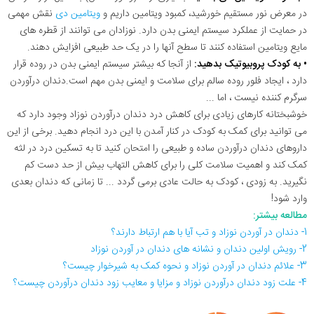
در معرض نور مستقیم خورشید، کمبود ویتامین داریم و
ویتامین دی
نقش مهمی
در حمایت از عملکرد سیستم ایمنی بدن دارد. نوزادان می توانند از قطره های
مایع ویتامین استفاده کنند تا سطح آنها را در یک حد طبیعی افزایش دهند.
• به کودک پروبیوتیک بدهید:
از آنجا که بیشتر سیستم ایمنی بدن در روده قرار
دارد ، ایجاد فلور روده سالم برای سلامت و ایمنی بدن مهم است.دندان درآوردن
سرگرم کننده نیست ، اما ...
خوشبختانه کارهای زیادی برای کاهش درد دندان درآوردن نوزاد وجود دارد که
می توانید برای کمک به کودک در کنار آمدن با این درد انجام دهید. برخی از این
داروهای دندان درآوردن ساده و طبیعی را امتحان کنید تا به تسکین درد در لثه
کمک کند و اهمیت سلامت کلی را برای کاهش التهاب بیش از حد دست کم
نگیرید. به زودی ، کودک به حالت عادی برمی گردد ... تا زمانی که دندان بعدی
وارد شود!
مطالعه بیشتر:
1- دندان در آوردن نوزاد و تب آیا با هم ارتباط دارند؟
2- رویش اولین دندان و نشانه های دندان در آوردن نوزاد
3- علائم دندان در آوردن نوزاد و نحوه کمک به شیرخوار چیست؟
4- علت زود دندان درآوردن نوزاد و مزایا و معایب زود دندان درآوردن چیست؟