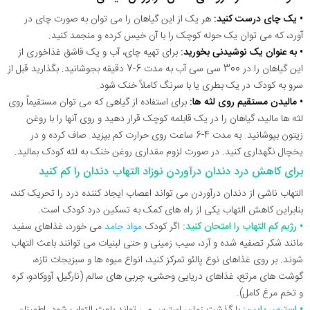
• یک چای درست کنید:
هر یک از این گیاهان را می توان به صورت چای در
آورد، که می توان یک حوله کوچک را با آن خیس کرده و منجمد کنید.
• به عنوان یک نوشیدنی بخورید:
برای تهیه چای، آب و یک قاشق غذاخوری از
این گیاهان را در 300 سی سی آب به مدت 6-7 دقیقه بجوشانید. بگذارید قبل از
سرو به کودک در یک بطری یا با سرنگ کاملاً خنک شود.
• مالیدن مستقیم روی لثه ها:
برای استفاده از گیاهی که می توان مستقیماً روی
لثه ها مالید، گیاهان را در یک قابلمه کوچک قرار دهید و روی آنها را با روغن
زیتون بپوشانید. به مدت 4-6 ساعت روی حرارت کم بپزید. صاف کرده و در
یخچال نگهداری کنید. در صورت لزوم مقداری روغن خنک به لثه کودک بمالید.
برای کاهش درد دندان درآوردن نوزاد التهاب دندان را کم کنید
التهاب ناشی از دندان درآوردن می تواند اعصاب ایجاد کننده درد را تحریک کند،
بنابراین کاهش التهاب یکی از راه های کمک به تسکین درد کودک است.
• رژیم کم التهاب را امتحان کنید:
اگر کودک
مواد جامد
می خورد، غذاهای سفید
مانند شکر تصفیه شده و آرد، سیب زمینی و حتی لبنیات می توانند باعث التهاب
شوند. بر روی غذاهای نوع پالئو تمرکز کنید، انواع میوه ها و سبزیجات تازه،
گوشت های مرتع، غذاهای دریایی وحشی، چربی های سالم (نارگیل، آووکادو، کره
و تخم مرغ کامل).
• استرس پایین:
با گذشت زمان، استرس می تواند باعث التهاب شود. اطمینان