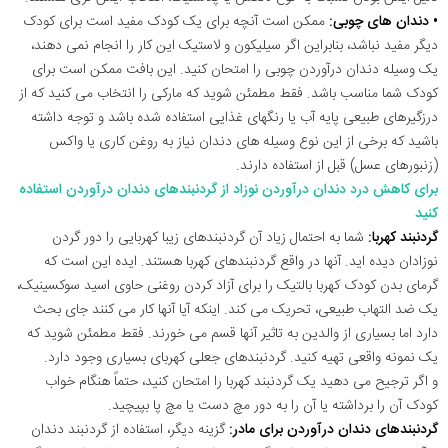
• دندان های چوبی:
ممکن است آنچه برای یک کودک مفید است برای کودک
دیگر مفید نباشد، بنابراین اگر سیلیکون و لاستیک این کار را انجام نمی دهند،
یک وسیله دندان درآوردن چوبی را امتحان کنید. این بافت ممکن است برای
کودک شما مناسب باشد. فقط مطمئن شوید که مارکی را انتخاب می کنید که از
درزگیرهای طبیعی پایه آب یا رنگهای غذایی استفاده شده باشد و توجه داشته
باشید که برخی از این نوع وسیله های دندان نیاز به روغن کاری یا واکس
(زنبورهای عسل) قبل از استفاده دارند.
برای کاهش درد دندان درآوردن نوزاد از گردنبندهای دندان درآوردن استفاده
کنید
گردنبند کهربا:
شما به احتمال زیاد آن گردنبندهای زیبا کهربایی را دور گردن
نوزادان دیده اید. آنها در واقع گردنبندهای کهربا هستند. ایده این است که
گرمای بدن کودک کهربا بالتیک را برای آزاد کردن روغنی حاوی اسید سوکسینیک،
یک ضد التهاب طبیعی، تحریک می کند. اینکه آیا آنها کار می کنند جای بحث
دارد اما بسیاری از والدین به تاثیر آنها قسم می خورند. فقط مطمئن شوید که
یک نمونه واقعی تهیه کنید. گردنبندهای جعلی کهربای بسیاری وجود دارد.
و اگر ترجیح می دهید یک گردنبند کهربا را امتحان کنید، حتماً هنگام خواب
کودک آن را برداشته یا آن را به دور مچ دست یا مچ پا بپیچید.
گردنبندهای دندان درآوردن برای مادر:
گزینه دیگر، استفاده از گردنبند دندان