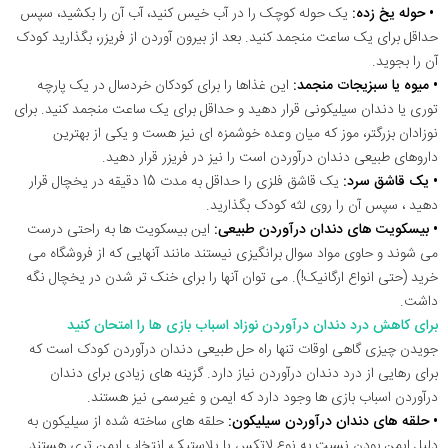
• حوله یخ زده:
یک حوله کوچک را در آب خیس کنید، آب آن را بکشید، سپس
حداقل برای یک ساعت منجمد کنید. بعد از بیرون آوردن از فریزر، بگذارید کودک
آن را بجوید.
• میوه یا سبزیجات منجمد:
این غذاها را برای کودکان خردسال در یک پارچه
توری یا دندان سیلیکونی قرار دهید و حداقل برای یک ساعت منجمد کنید. برای
نوزادان بزرگتر، موز که میان وعده خوشمزه ای نیز هست و یکی از بهترین
داروهای طبیعی دندان درآوردن است را نیز در فریزر قرار دهید.
• یک قاشق سرد:
یک قاشق فلزی را حداقل به مدت 15 دقیقه در یخچال قرار
دهید ، سپس آن را روی لثه کودک بگذارید.
• بیسکویت های دندان درآوردن طبیعی:
این بیسکویت ها به راحتی درست
می شوند و حاوی مواد سوال برانگیزی نیستند مانند آنهایی که از فروشگاه می
خرید (حتی انواع ارگانیک!). می توان آنها را برای خنک تر شدن در یخچال نگه
داشت.
برای کاهش درد دندان درآوردن نوزاد اسباب بازی ها را امتحان کنید
جویدن چیزی گاهی اوقات تنها راه حل طبیعی دندان درآوردن کودک است که
برای رهایی از درد دندان درآوردن نیاز دارد. گزینه های زیادی برای دندان
درآوردن اسباب بازی ها وجود دارد که ایمن و غیرسمی نیز هستند.
• حلقه های دندان درآوردن سیلیکون:
حلقه های ساخته شده از سیلیکون به
دلیل ایمن بودن نسبت به نوع لاتکس یا پلاستیک، انتخاب ایمن تری هستند.