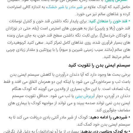
حاصل کنید که کودک علاوه بر
شیر مادر یا شیر خشک
، به اندازه کافی استراحت
کرده و غذاهای سالم نیز می خورد.
• قند خون را متعادل کنید:
برای پایدار نگه داشتن قند خون و کنترل نوسانات
قند خون (بالا و پایین) نیاز به هورمون های استرس است (بله، حتی در نوزادان
و کودکان خردسال!). برای ثابت نگه داشتن سطح قند خون، به جای میان وعده
های بسیار فرآوری شده، روی غذاهای کامل تمرکز کنید. سعی کنید کربوهیدرات
های سالم (مانند سیب زمینی شیرین و میوه) را با پروتئین و مقدار زیادی چربی
سالم مرتبط کنید.
سیستم ایمنی بدن را تقویت کنید
برخی بحث ها وجود دارد که آیا دندان درآوردن با کاهش سیستم ایمنی بدن
باعث تب و سرماخوردگی می شود یا اینکه این دو همزمان اتفاق می افتد و فقط
یک تصادف است. با این حال، بسیاری از والدین می گویند که کودک هنگام
دندان در آوردن، دچار
آبریزش بینی
یا تب می شود. حداقل، تقویت سیستم
ایمنی بدن نمی تواند صدمه ببیند و می تواند از مواجهه کودک با بیماری های
مضاعف جلوگیری کند.
• شیردهی را ادامه دهید:
کودک از شیر مادر آنتی بادی دریافت می کند تا به
سیستم ایمنی بدن خود کمک کند.
• به کودک ویتامین دی بدهید:
بسیاری از ما (و نوزادانمان) به دلیل قرار نگرفتن