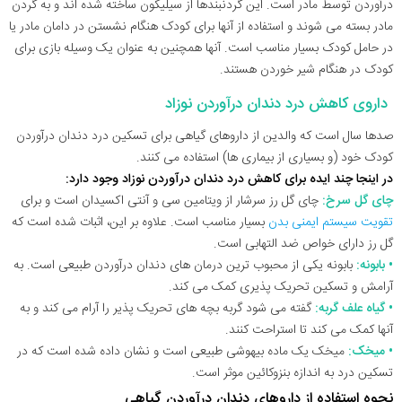
درآوردن توسط مادر است. این گردنبندها از سیلیکون ساخته شده اند و به گردن
مادر بسته می شوند و استفاده از آنها برای کودک هنگام نشستن در دامان مادر یا
در حامل کودک بسیار مناسب است. آنها همچنین به عنوان یک وسیله بازی برای
کودک در هنگام شیر خوردن هستند.
داروی کاهش درد دندان درآوردن نوزاد
صدها سال است که والدین از داروهای گیاهی برای تسکین درد دندان درآوردن
کودک خود (و بسیاری از بیماری ها) استفاده می کنند.
در اینجا چند ایده برای کاهش درد دندان درآوردن نوزاد وجود دارد:
چای گل سرخ:
چای گل رز سرشار از ویتامین سی و آنتی اکسیدان است و برای
تقویت سیستم ایمنی بدن
بسیار مناسب است. علاوه بر این، اثبات شده است که
گل رز دارای خواص ضد التهابی است.
• بابونه:
بابونه یکی از محبوب ترین درمان های دندان درآوردن طبیعی است. به
آرامش و تسکین تحریک پذیری کمک می کند.
• گیاه علف گربه:
گفته می شود گربه بچه های تحریک پذیر را آرام می کند و به
آنها کمک می کند تا استراحت کنند.
• میخک:
میخک یک ماده بیهوشی طبیعی است و نشان داده شده است که در
تسکین درد به اندازه بنزوکائین موثر است.
نحوه استفاده از داروهای دندان درآوردن گیاهی