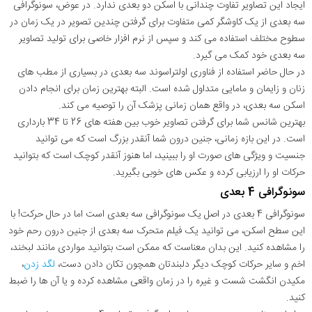
ایجاد این تصاویر تفاوت چندانی با اسکن دو بعدی ندارد. در عوض، سونوگرافی
سه بعدی از یک کاوشگر کمی متفاوت برای گرفتن چندین تصویر در یک زمان در
سطوح مختلف استفاده می کند و سپس از نرم افزار خاصی برای تولید تصاویر
سه بعدی خود کمک می گیرد.
در حال حاضر استفاده از فناوری اولتراسوند سه بعدی در بسیاری از مطب های
زنان و زایمان و مامایی متداول شده است. البته بهترین زمان برای انجام دادن
اسکن سه بعدی، در واقع همان زمانی پزشک آن را توصیه می کند.
بهترین شانس شما برای گرفتن تصاویر خوب بین هفته های 26 تا 34 بارداری
است. در این بازه زمانی، جنین درون شما آنقدر بزرگ است که می توانید
جنسیت و ویژگی های صورت او را ببینید، اما هنوز آنقدر کوچک است که بتوانید
حرکات او را ارزیابی کرده و عکس های خوبی بگیرید.
سونوگرافی 4 بعدی
سونوگرافی 4 بعدی در اصل یک سونوگرافی سه بعدی است اما در حال حرکت! با
این سطح اسکن، می توانید یک فیلم متحرک سه بعدی از جنین درون رحم خود
را مشاهده کنید. این بدان معناست که ممکن است بتوانید مواردی مانند لبخند،
اخم و سایر حرکات کوچک دیگر دلبندتان همچون تکان دادن دست،
لگد زدن
،
مکیدن انگشت شست و غیره را در زمان واقعی مشاهده کرده و یا آن ها را ضبط
کنید.