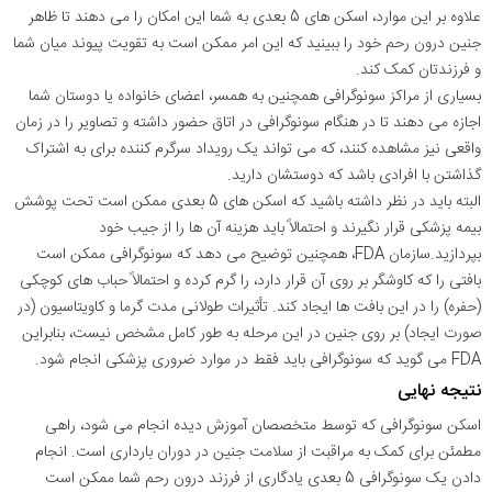
علاوه بر این موارد، اسکن های 5 بعدی به شما این امکان را می دهند تا ظاهر
جنین درون رحم خود را ببینید که این امر ممکن است به تقویت پیوند میان شما
و فرزندتان کمک کند.
بسیاری از مراکز سونوگرافی همچنین به همسر، اعضای خانواده یا دوستان شما
اجازه می دهند تا در هنگام سونوگرافی در اتاق حضور داشته و تصاویر را در زمان
واقعی نیز مشاهده کنند، که می تواند یک رویداد سرگرم کننده برای به اشتراک
گذاشتن با افرادی باشد که دوستشان دارید.
البته باید در نظر داشته باشید که اسکن های 5 بعدی ممکن است تحت پوشش
بیمه پزشکی قرار نگیرند و احتمالاً باید هزینه آن ها را از جیب خود
بپردازید.سازمان FDA، همچنین توضیح می دهد که سونوگرافی ممکن است
بافتی را که کاوشگر بر روی آن قرار دارد، را گرم کرده و احتمالاً حباب های کوچکی
(حفره) را در این بافت ها ایجاد کند. تأثیرات طولانی مدت گرما و کاویتاسیون (در
صورت ایجاد) بر روی جنین در این مرحله به طور کامل مشخص نیست، بنابراین
FDA می گوید که سونوگرافی باید فقط در موارد ضروری پزشکی انجام شود.
نتیجه نهایی
اسکن سونوگرافی که توسط متخصصان آموزش دیده انجام می شود، راهی
مطمئن برای کمک به مراقبت از سلامت جنین در دوران بارداری است. انجام
دادن یک سونوگرافی 5 بعدی یادگاری از فرزند درون رحم شما ممکن است