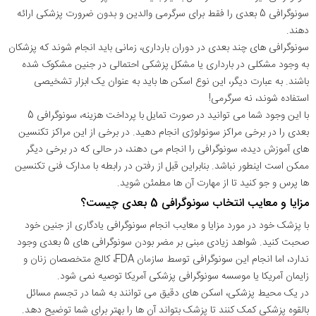
سونوگرافی 5 بعدی را فقط برای سرگرمی والدین و بدون ضرورت پزشکی ارائه
دهند.
سونوگرافی های چند بعدی در دوران بارداری، زمانی باید انجام شوند که پزشکان
به وجود مشکلی در بارداری یا مشکل پزشکی احتمالی در جنین مشکوک شده
باشند. به عبارت دیگر، این نوع اسکن ها باید به عنوان یک ابزار تشخیصی
استفاده شوند، نه سرگرمی!
با این وجود شما می توانید در صورت تمایل با پرداخت هزینه، سونوگرافی 5
بعدی را در برخی مراکز سونولوژی انجام دهید. در برخی از این مراکز تکنسین
های آموزش دیده، سونوگرافی را انجام می دهند، در حالی که در برخی دیگر
ممکن است اینطور نباشد. بنابراین قبل از رفتن در رابطه با مدارک فنی تکنسین
ها پرس و جو کنید تا از مهارت آن ها مطمئن شوید.
مزایا و معایب انتخاب سونوگرافی 5 بعدی چیست؟
با پزشک خود در مورد مزایا و معایب انجام سونوگرافی یادگاری از جنین خود
صحبت کنید. شواهد زیادی مبنی بر مضر بودن سونوگرافی های 5 بعدی وجود
ندارد، اما انجام این سونوگرافی توسط سازمان FDA، کالج متخصصان زنان و
زایمان آمریکا یا موسسه سونوگرافی پزشکی آمریکا توصیه نمی شود.
در یک محیط پزشکی، اسکن های دقیق می توانند به شما در تجسم مسائل
بالقوه پزشکی کمک کنند تا پزشک بتواند آن ها را بهتر برای شما توضیح دهد.