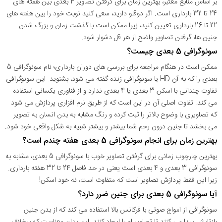
بر اساس منابع معتبر، بهترین زمان برای گرفتن تصاویر 4 بعدی بین هفته های
24 تا 32 بارداری است. اگر دوقلو دارید، سعی کنید نوبت خود را بین هفته های
22 تا 26 بارداری تعیین کنید، زیرا ممکن است با گذشت زمان و بزرگ شدن
جنین ها، گرفتن تصاویر واضح از هر قل دشوار شود.
سونوگرافی 5 بعدی چیست؟
ممکن است در هنگام مراجعه برای بررسی های دوران بارداری؛ نام سونوگرافی 5
بعدی را که به آن HD یا سونوگرافی زنده گفته می شود، بشنوید. این سونوگرافی
تفاوت چندانی با اسکن 3 بعدی یا 4 بعدی ندارد و از فناوری یکسانی استفاده
می کند. تفاوت اصلی آن در این است که از طریق نرم افزاری پردازش می شود
که تصاویری با وضوح بالاتر را ثبت کرده و رنگ مشابه به بدن انسان به تصویر
می بخشد تا جنین درون رحم شما بیشتر و بیشتر شبیه به شکل واقعی خود شود.
بهترین زمان برای انجام سونوگرافی 5 بعدی هفته چندم است؟
بهترین چارچوب زمانی برای گرفتن تصاویر خوب با سونوگرافی 5 بعدی، مشابه به
سونوگرافی 3 بعدی و 4 بعدی است یعنی در حد فاصل 24 تا 32 هفته بارداری.
زیرا این فقط پردازش تصاویر است که متفاوت است، نه خود اسکن!
آیا سونوگرافی 5 بعدی برای جنین ضرر دارد؟
سونوگرافی از امواج صوتی با فرکانس بالا استفاده می کند که از بدن جنین
بازتابش پیدا می کنند تا تصاویر او را ایجاد کنند. این بدان معناست که برخلاف