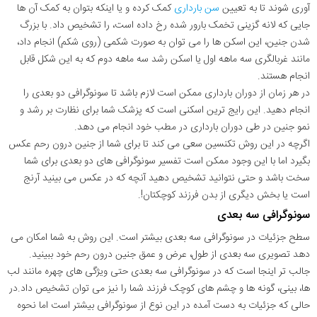
آوری شوند تا به تعیین
سن بارداری
کمک کرده و یا اینکه بتوان به کمک آن ها
جایی که لانه گزینی تخمک بارور شده رخ داده است، را تشخیص داد. با بزرگ
شدن جنین، این اسکن ها را می توان به صورت شکمی (روی شکم) انجام داد،
مانند غربالگری سه ماهه اول یا اسکن رشد سه ماهه دوم که به این شکل قابل
انجام هستند.
در هر زمان از دوران بارداری ممکن است لازم باشد تا سونوگرافی دو بعدی را
انجام دهید. این رایج ترین اسکنی است که پزشک شما برای نظارت بر رشد و
نمو جنین در طی دوران بارداری در مطب خود انجام می دهد.
اگرچه در این روش تکنسین سعی می کند تا برای شما از جنین درون رحم عکس
بگیرد اما با این وجود ممکن است تفسیر سونوگرافی های دو بعدی برای شما
سخت باشد و حتی نتوانید تشخیص دهید آنچه که در عکس می بینید آرنج
است یا بخش دیگری از بدن فرزند کوچکتان!.
سونوگرافی سه بعدی
سطح جزئیات در سونوگرافی سه بعدی بیشتر است. این روش به شما امکان می
دهد تصویری سه بعدی از طول، عرض و عمق جنین درون رحم خود ببینید.
جالب تر اینجا است که در سونوگرافی سه بعدی حتی ویژگی های چهره مانند لب
ها، بینی، گونه ها و چشم های کوچک فرزند شما را نیز می توان تشخیص داد.در
حالی که جزئیات به دست آمده در این نوع از سونوگرافی بیشتر است اما نحوه