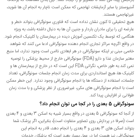
آمنیوسنتز یا سایر آزمایشات تهاجمی که ممکن است ناچار به انجام آن ها شوید،
غیرتهاجمی هستند.
هیچ تحقیقی تا کنون نشان نداده است که فناوری سونوگرافی بتواند خطر و
عارضه ای را برای مادران باردار و جنین آن ها به دنبال داشته باشد، به ویژه
هنگامی که توسط یک تکنسین آموزش دیده در بیمارستان یا کلینیک انجام شود.
در واقع اگرچه مراکز تجاری انجام دهنده سونوگرافی ادعا می کنند که شواهد
خاصی مبنی بر اینکه سونوگرافی در هر ابعادی ناامن است وجود ندارد، اما منبع
معتبر سازمان غذا و دارو (FDA) سونوگرافی خارج از محیط پزشکی را توصیه
نمی کند.به طور خاص، نگرانی FDA این است که در خارج از بیمارستان ها و
کلینیک ها، هیچ استانداردی برای مدت زمان انجام جلسات سونوگرافی، تعداد
جلسات، استفاده از دستگاه ها یا انجام سونوگرافی وجود ندارد. این خطر ممکن
است با انجام سونوگرافی های مکرر، غیرضروری از نظر پزشکی و با مدت زمان
طولانی تر افزایش پیدا کند.
سونوگرافی 5 بعدی را در کجا می توان انجام داد؟
از آنجا که سونوگرافی 5 بعدی در واقع بسیار شبیه به اسکن 3 بعدی و 4 بعدی
است (صرفا در پردازش روی تصاویر متفاوت است)، بنابراین، اگر پزشک شما
بتواند اسکن های 3 بعدی و 4 بعدی را انجام دهد، قادر به انجام این
سونوگرافی نیز هست اما در عمل بسیار بعید است که پزشکان خدمات