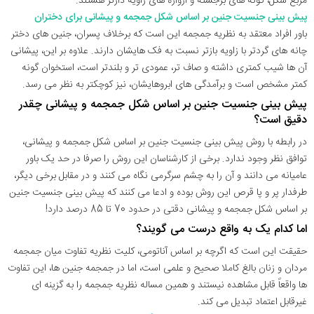
مربع شکل، گونه های برجسته و آرواره های زاویه دارتر هستند.
پیش بینی جنسیت جنین بر اساس شکل جمجمه و پیشانی برای دختران
باور افراد معتقد به نظریه جمجمه این است که برخلاف پسران، جنین های دختر
چانه ‌های گردتر با زاویه بازتر نسبت به فک ‌هایشان دارند. علاوه بر این، پیشانی
آن ها شیب کمتری داشته و صاف تر، عمودی تر و بلندتر است، استخوان گونه
کمتر مشخص است و برآمدگی های ابروهایشان، نیز کوچکتر به نظر می رسد.
پیش بینی جنسیت جنین بر اساس شکل جمجمه و پیشانی چقدر
دقیق است؟
در رابطه با روش پیش بینی جنسیت جنین بر اساس شکل جمجمه و پیشانی،
توافق نظر وجود ندارد. برخی از کارشناسان این روش را صرفا در حد یک باور
عامیانه می دانند و آن را به چشم سرگرمی نگاه می کنند و در مقابل برخی دیگر،
طرفدار پر و پا قرص این روش بوده و ادعا می کنند که پیش بینی جنسیت جنین
بر اساس شکل جمجمه و پیشانی دقتی در حدود 70 تا 85 درصد دارد!
اما کدام یک به واقع درست می گویند؟
حقیقت این است که اگرچه بر اساس آناتومی، کلیت نظریه تفاوت میان جمجمه
مردان و زنان بالغ کاملا صحیح و علمی است، اما در جمجمه جنین ها، این تفاوت
ها واقعاً قابل مشاهده نیستند و همین مساله نظریه جمجمه را به گزینه ای
غیرقابل اعتماد تبدیل می کند.